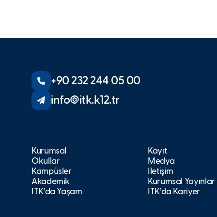
+90 232 244 05 00
info@itk.k12.tr
Kurumsal
Kayıt
Okullar
Medya
Kampüsler
İletişim
Akademik
Kurumsal Yayınlar
İTK’da Yaşam
İTK’da Kariyer