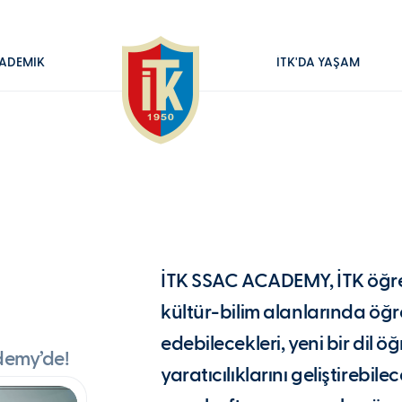
ADEMİK
İTK'DA YAŞAM
İTK SSAC ACADEMY, İTK öğre
kültür-bilim alanlarında öğre
edebilecekleri, yeni bir dil ö
ademy’de!
yaratıcılıklarını geliştirebile