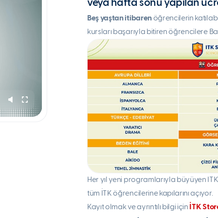
veya hafta sonu yapılan ücret
Beş yaştan itibaren
öğrencilerin katıla
kursları başarıyla bitiren öğrencilere Baş
Her yıl yeni programlarıyla büyüyen IT
tüm İTK öğrencilerine kapılarını açıyor.
Kayıt olmak ve ayrıntılı bilgi için
İTK Store