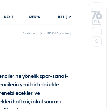
KAYIT
MEDYA
İLETİŞİM
Akademik
ITK SSAC Academy
ncilerine yönelik spor-sanat-
ncilerin yeni bir hobi elde
ğrenebilecekleri ve
cekleri hafta içi okul sonrası