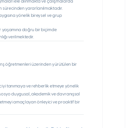
lışmaları ele alınmakta ve çalışmalarda
im sürecinden yararlanılmaktadır.
aygısına yönelik bireysel ve grup
yer yaşamına doğru bir biçimde
lığı verilmektedir.
anş öğretmenleri üzerinden yürütülen bir
yi tanımaya ve rehberlik etmeye yönelik
n sosyo duygusal, akademik ve davranışsal
k etmeyi amaçlayan önleyici ve proaktif bir