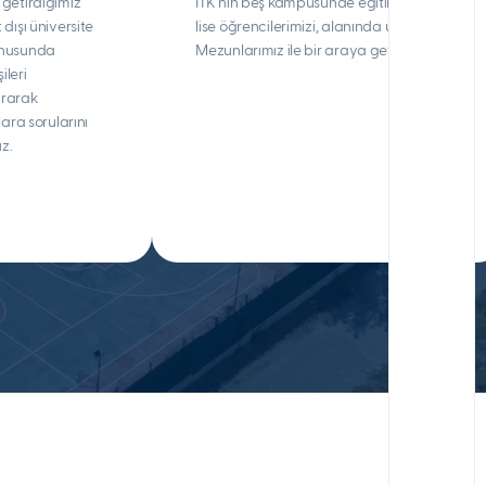
getirdiğimiz
İTK’nın beş kampüsünde eğitim gören
t dışı üniversite
lise öğrencilerimizi, alanında uzman İTK
konusunda
Mezunlarımız ile bir araya getiriyoruz.
ileri
urarak
ara sorularını
z.