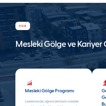
PDR
Mesleki Gölge ve Kariyer 
Mesleki Gölge Programı
Ge
Ge
Liselerimizde, öğrencilerimizin mesleki
Bu