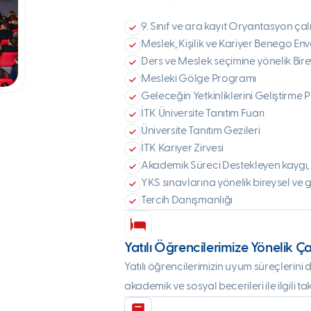
9. Sınıf ve ara kayıt Oryantasyon çal
Meslek, Kişilik ve Kariyer Benego Env
Ders ve Meslek seçimine yönelik Bir
Mesleki Gölge Programı
Geleceğin Yetkinliklerini Geliştirme P
İTK Üniversite Tanıtım Fuarı
Üniversite Tanıtım Gezileri
İTK Kariyer Zirvesi
Akademik Süreci Destekleyen kaygı,
YKS sınavlarına yönelik bireysel ve 
Tercih Danışmanlığı
Yatılı Öğrencilerimize Yönelik Ç
Yatılı öğrencilerimizin uyum süreçlerini 
akademik ve sosyal becerileri ile ilgili t