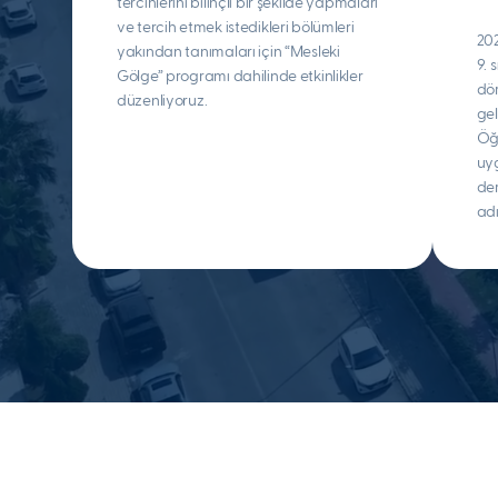
tercihlerini bilinçli bir şekilde yapmaları
ve tercih etmek istedikleri bölümleri
202
yakından tanımaları için “Mesleki
9. 
Gölge” programı dahilinde etkinlikler
dö
düzenliyoruz.
gel
Öğr
uyg
der
adı