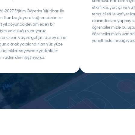
Kampüsü’nde biraraya 
etkinlikte, yurt içi ve yur
6-2027 Eğitim Öğretim Yılı itibarı ile
temsilcileri ile kariyer 
sınıftan başlayarak öğrencilerimize
alanında isim yapmış kiş
rt yıl boyunca devam eden bir
öğrencilerimizle buluşt
işim yolculuğu sunuyoruz.
öğrencilerimizin uzmanl
encilerin yaş ve gelişim düzeylerine
yöneltmelerini sağlıyoru
un olarak yapılandırılan yüz yüze
s içerikleri sayesinde yetkinlikler
m adım derinleştiriyoruz.