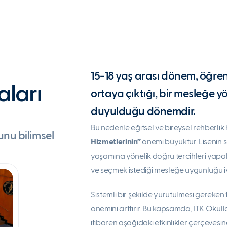
15-18 yaş arası dönem, öğren
aları
ortaya çıktığı, bir mesleğe 
duyulduğu dönemdir.
Bu nedenle eğitsel ve bireysel rehberlik 
unu bilimsel
Hizmetlerinin”
önemi büyüktür. Lisenin 
yaşamına yönelik doğru tercihleri yapabil
ve seçmek istediği mesleğe uygunluğu iyi
Sistemli bir şekilde yürütülmesi gereken
önemini arttırır. Bu kapsamda, İTK Okulları
itibaren aşağıdaki etkinlikler çerçevesin