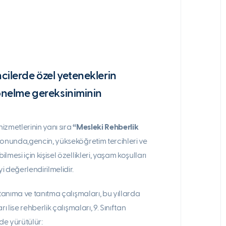
cilerde özel yeteneklerin
yönelme gereksiniminin
hizmetlerinin yanı sıra
“Mesleki Rehberlik
sonunda,gencin, yükseköğretim tercihleri ve
mesi için kişisel özellikleri, yaşam koşulları
 değerlendirilmelidir.
 tanıma ve tanıtma çalışmaları, bu yıllarda
 lise rehberlik çalışmaları, 9. Sınıftan
de yürütülür: