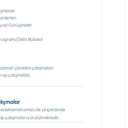
ışmaları
anterleri
eysel Görüşmeler
rogramı (Skills Builder)
 zaman yönetimi çalışmaları
grup çalışmaları,
alışmalar
desteklemek amacı ile yıl içerisinde
akip çalışmaları yürütülmektedir.