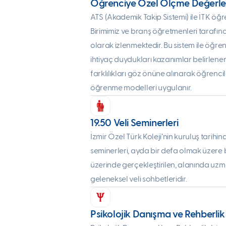
Öğrenciye Özel Ölçme Değerlen
ATS (Akademik Takip Sistemi) ile İTK öğ
Birimimiz ve branş öğretmenleri tarafınd
olarak izlenmektedir. Bu sistem ile öğren
ihtiyaç duydukları kazanımlar belirlener
farklılıkları göz önüne alınarak öğrenci
öğrenme modelleri uygulanır.
19.50 Veli Seminerleri
İzmir Özel Türk Koleji’nin kuruluş tarihi
seminerleri, ayda bir defa olmak üze
üzerinde gerçekleştirilen, alanında uz
geleneksel veli sohbetleridir.
Psikolojik Danışma ve Rehberlik