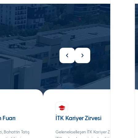
m Fuarı
İTK Kariyer Zirvesi
, Bahattin Tatış
Gelenekselleşen İTK Kariyer Zirvesi’nde