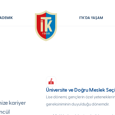
ADEMİK
İTK'DA YAŞAM
ı
Üniversite ve Doğru Meslek Seç
Lise dönemi; gençlerin özel yeteneklerin
ize kariyer
gereksiniminin duyulduğu dönemdir.
ncül