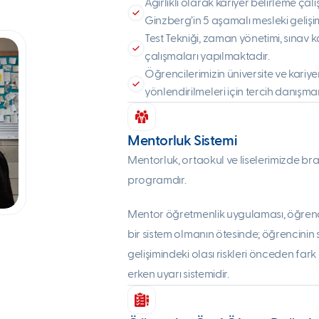
Ağırlıklı olarak kariyer belirleme ça
Ginzberg’in 5 aşamalı mesleki geliş
Test Tekniği, zaman yönetimi, sınav k
çalışmaları yapılmaktadır.
Öğrencilerimizin üniversite ve kari
yönlendirilmeleri için tercih danışman
Mentorluk Sistemi
Mentorluk, ortaokul ve liselerimizde br
programdır.
Mentor öğretmenlik uygulaması, öğrenci
bir sistem olmanın ötesinde; öğrencini
gelişimindeki olası riskleri önceden far
erken uyarı sistemidir.