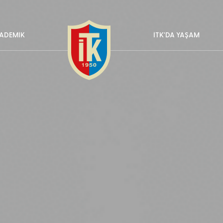
ADEMİK
İTK'DA YAŞAM