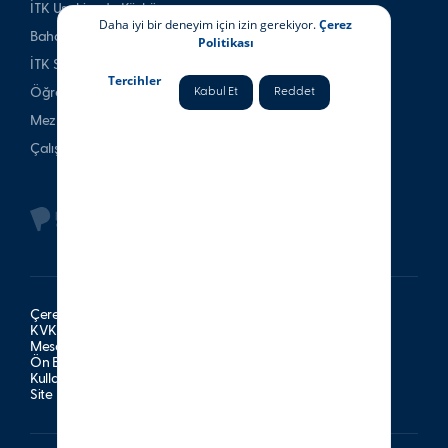
İTK Uşakizade Köşkü
Daha iyi bir deneyim için izin gerekiyor.
Çerez
Bahattin Tatış Websitesi
Politikası
İTK Spor Kulubü
Tercihler
Öğrenci & Veli
Kabul Et
Reddet
Mezun
Çalışan
Çerez Politikası
KVKK Aydınlatma Metni
Mesafeli Satış Sözleşmesi
Ön Bilgilendirme Formu
Kullanım Şartları
Site Haritası