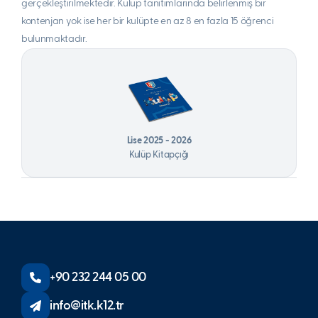
gerçekleştirilmektedir. Kulüp tanıtımlarında belirlenmiş bir
kontenjan yok ise her bir kulüpte en az 8 en fazla 15 öğrenci
bulunmaktadır.
Lise 2025 - 2026
Kulüp Kitapçığı
+90 232 244 05 00
info@itk.k12.tr