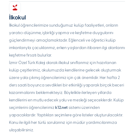
İlkokul
İlkokul öğrencilerimize sunduğumuz kulüp faaliyetleri, onların
yaratıcı düşünme, işbirliği yapma ve keşfetme duygularını
güçlendirmeyi amaçlamaktadır. Eğlenceli ve öğretici kulüp
imkanlarıyla çocuklarımız, erken yaşlardan itibaren ilgi alanlarını
keşfetme fırsatı bulurlar.
İzmir Özel Türk Koleji olarak ilkokul sınıflarımız için hazırlanan
kulüp çeşitlerimiz, okulumuzda kendilerine gelecek oluşturmak
üzere yola çıkmış öğrencilerimiz için çok önemlidir. Her hafta 2
ders saati boyunca sevdikleri bir etkinliği yaparak birçok beceri
kazanmalarını beklemekteyiz. Böylelikle ilerleyen yıllarda
kendilerini en mutlu edecek yolu ve mesleği seçeceklerdir. Kulüp
seçimlerini öğrencilerimiz
k12.net
sistemi üzerinden
yapacaklardır. Yaptıkları seçimlere göre listeler oluşturulacaktır.
Konu ile ilgili her türlü sorularınız için müdür yardımcılarımıza
ulaşabilirsiniz.