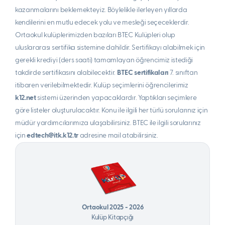
kazanmalarını beklemekteyiz. Böylelikle ilerleyen yıllarda
kendilerini en mutlu edecek yolu ve mesleği seçeceklerdir.
Ortaokul kulüplerimizden bazıları BTEC Kulüpleri olup
uluslararası sertifika sistemine dahildir. Sertifikayı alabilmek için
gerekli krediyi (ders saati) tamamlayan öğrencimiz istediği
takdirde sertifikasını alabilecektir.
BTEC sertifikaları
7. sınıftan
itibaren verilebilmektedir. Kulüp seçimlerini öğrencilerimiz
k12.net
sistemi üzerinden yapacaklardır. Yaptıkları seçimlere
göre listeler oluşturulacaktır. Konu ile ilgili her türlü sorularınız için
müdür yardımcılarımıza ulaşabilirsiniz. BTEC ile ilgili sorularınız
için
edtech@itk.k12.tr
adresine mail atabilirsiniz.
Ortaokul 2025 - 2026
Kulüp Kitapçığı