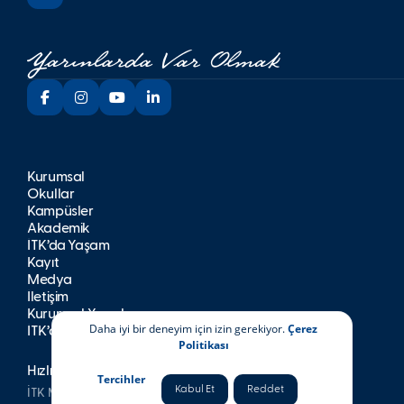
Kurumsal
Okullar
Kampüsler
Akademik
İTK’da Yaşam
Kayıt
Medya
İletişim
Kurumsal Yayınlar
Daha iyi bir deneyim için izin gerekiyor.
Çerez
İTK’da Kariyer
Politikası
Hızlı Erişim
Tercihler
Kabul Et
Reddet
İTK Mezunları Derneği