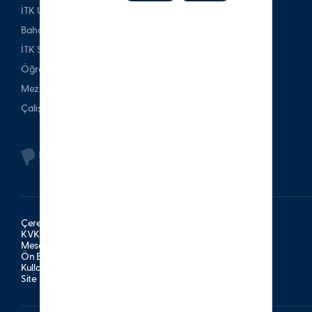
İTK Uşakizade Köşkü
Bahattin Tatış Websitesi
İTK Spor Kulubü
Öğrenci & Veli
Mezun
Çalışan
Çerez Politikası
KVKK Aydınlatma Metni
Mesafeli Satış Sözleşmesi
Ön Bilgilendirme Formu
Kullanım Şartları
Site Haritası