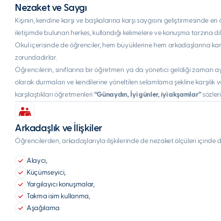
Nezaket ve Saygı
Kişinin, kendine karşı ve başkalarına karşı saygısını geliştirmesinde e
iletişimde bulunan herkes, kullandığı kelimelere ve konuşma tarzına d
Okul içerisinde de öğrenciler, hem büyüklerine hem arkadaşlarına ka
zorundadırlar.
Öğrencilerin, sınıflarına bir öğretmen ya da yönetici geldiği zaman a
olarak durmaları ve kendilerine yöneltilen selamlama şekline karşılık 
karşılaştıkları öğretmenleri
“Günaydın, İyi günler, iyi akşamlar”
sözler
Arkadaşlık ve İlişkiler
Öğrencilerden, arkadaşlarıyla ilişkilerinde de nezaket ölçüleri içind
Alaycı,
Küçümseyici,
Yargılayıcı konuşmalar,
Takma isim kullanma,
Aşağılama