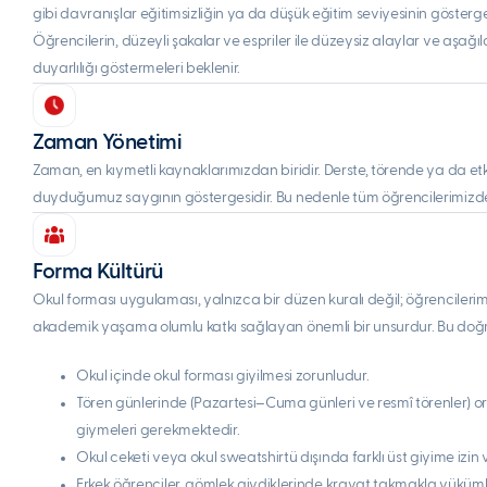
gibi davranışlar eğitimsizliğin ya da düşük eğitim seviyesinin göstergel
Öğrencilerin, düzeyli şakalar ve espriler ile düzeysiz alaylar ve aşağı
duyarlılığı göstermeleri beklenir.
Zaman Yönetimi
Zaman, en kıymetli kaynaklarımızdan biridir. Derste, törende ya da 
duyduğumuz saygının göstergesidir. Bu nedenle tüm öğrencilerimizden, 
Forma Kültürü
Okul forması uygulaması, yalnızca bir düzen kuralı değil; öğrencilerim
akademik yaşama olumlu katkı sağlayan önemli bir unsurdur. Bu doğ
Okul içinde okul forması giyilmesi zorunludur.
Tören günlerinde (Pazartesi–Cuma günleri ve resmî törenler) ort
giymeleri gerekmektedir.
Okul ceketi veya okul sweatshirtü dışında farklı üst giyime izin 
Erkek öğrenciler, gömlek giydiklerinde kravat takmakla yüküml