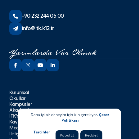
+90 232 244 05 00
info@itk.k12.tr
Kurumsal
Okullar
Kampüsler
Akademik
Daha iyi bir deneyim için izin gerekiyor.
Çerez
İTK’da Yaşam
Politikası
Kayıt
Medya
Tercihler
İletişim
Kabul Et
Reddet