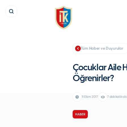
Tüm Haber ve Duyurular
Çocuklar Aile 
Öğrenirler?
11 Ekim 2017
7 dakikalık o
HABER