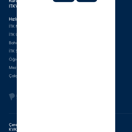
Kurumsal Yayınlar
İTK’da Kariyer
Hızlı Erişim
İTK Mezunları Derneği
İTK Uşakizade Köşkü
Bahattin Tatış Websitesi
İTK Spor Kulubü
Öğrenci & Veli
Mezun
Çalışan
Çerez Politikası
KVKK Aydınlatma Metni