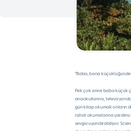
“Baba, bana küçüklüğünden 
Pek çok anne baba küçük ço
anaokullarına, televizyonda
gün kitap okumak onların dil
rahat okumalarına yardımcı
sevgisi uyandırabiliyor. Sci