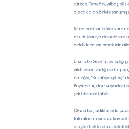
sürece. Örneğin, yılbaşı süs
olacak olan biriyle tanışmışsı
Kitaplarda anlatılar vardır a
okudukları ya da onlara oku
geldiklerini anlamak için ailel
Ursula Le Guin’in söylediği g
yıldır insan varlığının bir p
örneğin, “Kurabiye gitmiş” de
Böylece üç dört yaşındaki çoc
şekilde anlatabilir.
Okula başladıklarında çocukl
takımlarının yine de kaybetti
olaylar hakkında ustalıklı hi