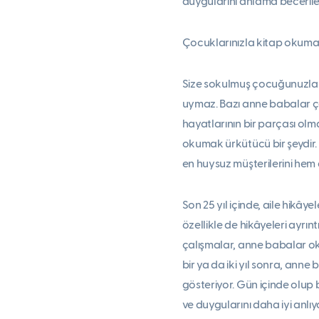
duygularını anlama becerileri
Çocuklarınızla kitap okumanız 
Size sokulmuş çocuğunuzla b
uymaz. Bazı anne babalar ç
hayatlarının bir parçası ol
okumak ürkütücü bir şeydir. 
en huysuz müşterilerini hem d
Son 25 yıl içinde, aile hikâ
özellikle de hikâyeleri ayrın
çalışmalar, anne babalar oku
bir ya da iki yıl sonra, an
gösteriyor. Gün içinde olup
ve duygularını daha iyi anlıy