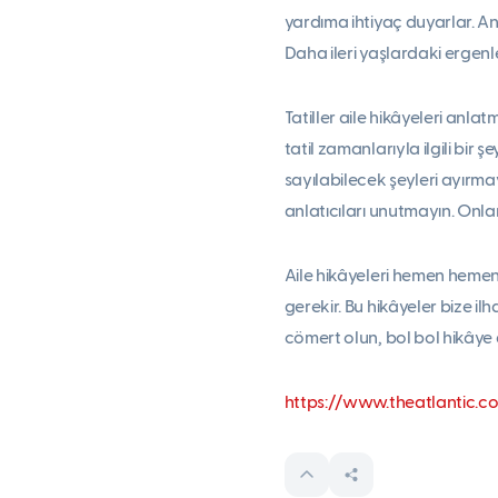
yardıma ihtiyaç duyarlar. An
Daha ileri yaşlardaki ergenl
Tatiller aile hikâyeleri anl
tatil zamanlarıyla ilgili bir 
sayılabilecek şeyleri ayırmay
anlatıcıları unutmayın. Onla
Aile hikâyeleri hemen hemen
gerekir. Bu hikâyeler bize il
cömert olun, bol bol hikâye 
https://www.theatlantic.c