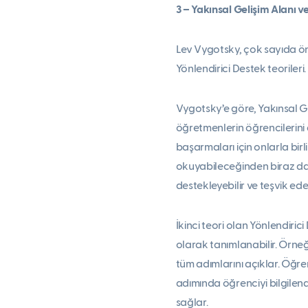
3 – Yakınsal Gelişim Alanı v
Lev Vygotsky, çok sayıda önem
Yönlendirici Destek teorileri.
Vygotsky’e göre, Yakınsal G
öğretmenlerin öğrencilerini 
başarmaları için onlarla birl
okuyabileceğinden biraz daha
destekleyebilir ve teşvik edeb
İkinci teori olan Yönlendiric
olarak tanımlanabilir. Örne
tüm adımlarını açıklar. Öğr
adımında öğrenciyi bilgilen
sağlar.