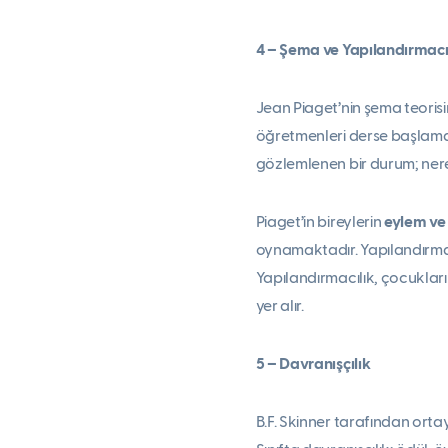
4 – Şema ve Yapılandırmacı
Jean Piaget’nin şema teorisin
öğretmenleri derse başla
gözlemlenen bir durum; nered
Piaget’in bireylerin
eylem ve
oynamaktadır. Yapılandırmacı
Yapılandırmacılık, çocuklar
yer alır.
5 – Davranışçılık
B.F. Skinner tarafından ortay