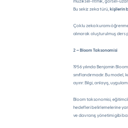
müziksel-ritmik, görsel-uzams
Bu sekiz zeka türü,
kişilerin 
Çoklu zeka kuramı öğrenme v
alınarak oluşturulmuş ders p
2 – Bloom Taksonomisi
1956 yılında Benjamin Bloom
sınıflandırmadır. Bu model, k
ayırır: Bilgi, anlayış, uygul
Bloom taksonomisi, eğitimci
hedefleri belirlemelerine ya
ve davranış yönetimi gibi baz