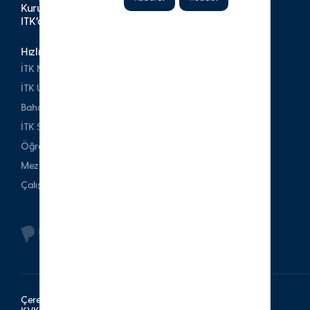
Kurumsal Yayınlar
İTK’da Kariyer
Hızlı Erişim
İTK Mezunları Derneği
İTK Uşakizade Köşkü
Bahattin Tatış Websitesi
İTK Spor Kulubü
Öğrenci & Veli
Mezun
Çalışan
Çerez Politikası