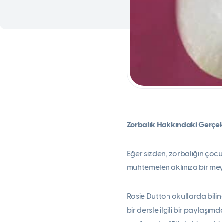
Zorbalık Hakkındaki
Gerçek
Eğer sizden, zorbalığın çocu
muhtemelen aklınıza bir mey
Rosie Dutton okullarda bili
bir dersle ilgili bir paylaş