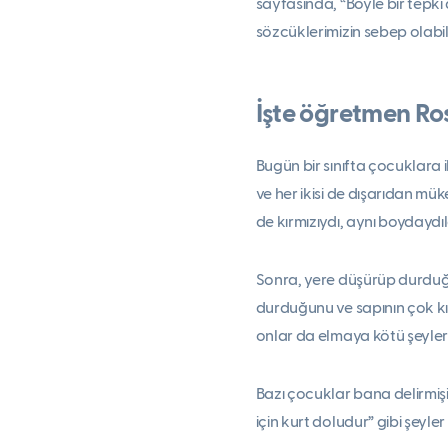
sayfasında, “Böyle bir tepki
sözcüklerimizin sebep olabi
İşte öğretmen Ros
Bugün bir sınıfta çocuklara
ve her ikisi de dışarıdan m
de kırmızıydı, aynı boydaydı
Sonra, yere düşürüp durduğ
durduğunu ve sapının çok kı
onlar da elmaya kötü şeyler 
Bazı çocuklar bana delirmişi
için kurt doludur” gibi şeyler