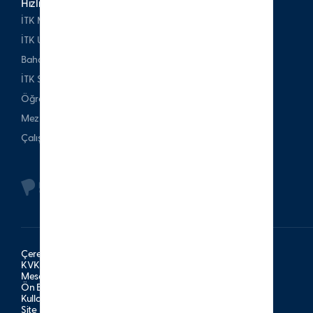
Hızlı Erişim
İTK Mezunları Derneği
İTK Uşakizade Köşkü
Bahattin Tatış Websitesi
İTK Spor Kulubü
Öğrenci & Veli
Mezun
Çalışan
Çerez Politikası
KVKK Aydınlatma Metni
Mesafeli Satış Sözleşmesi
Ön Bilgilendirme Formu
Kullanım Şartları
Site Haritası