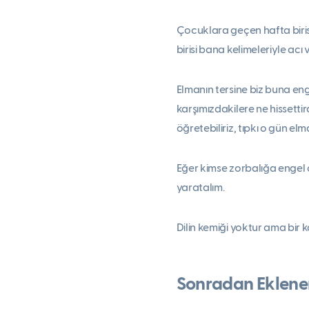
Çocuklara geçen hafta biris
birisi bana kelimeleriyle acı
Elmanın tersine biz buna eng
karşımızdakilere ne hissetti
öğretebiliriz, tıpkı o gün e
Eğer kimse zorbalığa engel o
yaratalım.
Dilin kemiği yoktur ama bir 
Sonradan Eklene