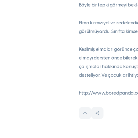
Böyle bir tepki görmeyi bek
Elma kırmızıydı ve zedelend
görülmüyordu. Sınıfta kimse
Kesilmiş elmaları görünce ço
elmayı dersten önce bilerek 
çalışmalar hakkında konuştuk
desteliyor. Ve çocuklar ihtiy
http://www.boredpanda.co