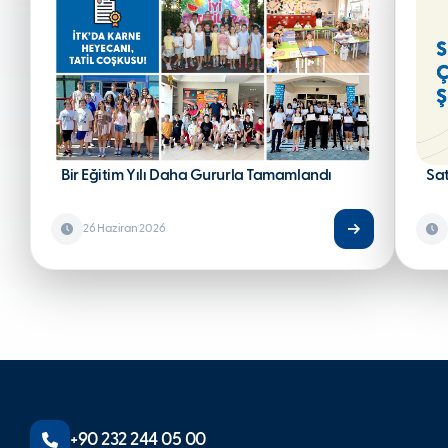
Bir Eğitim Yılı Daha Gururla Tamamlandı
Sa
26 Haziran 2026
+90 232 244 05 00