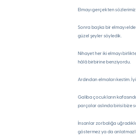
Elmayı gerçekten sözlerimizl
Sonra başka bir elmayı elden
güzel şeyler söyledik.
Nihayet her iki elmayı birlik
hâlâ birbirine benziyordu.
Ardından elmaları kestim. İyi
Galiba çocukların kafasında
parçalar aslında birisi bize
İnsanlar zorbalığa uğradıklar
göstermez ya da anlatmazla