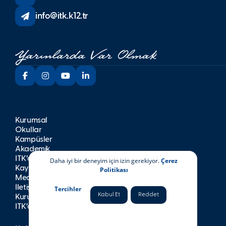
info@itk.k12.tr
Kurumsal
Okullar
Kampüsler
Akademik
İTK’da Yaşam
Daha iyi bir deneyim için izin gerekiyor.
Çerez
Kayıt
Politikası
Medya
İletişim
Tercihler
Kabul Et
Reddet
Kurumsal Yayınlar
İTK’da Kariyer