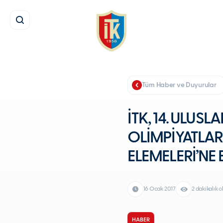
Tüm Haber ve Duyurular
İTK, 14. ULUS
OLİMPİYATLAR
ELEMELERİ’NE 
16 Ocak 2017
2 dakikalık
HABER