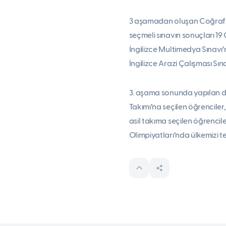
3 aşamadan oluşan Coğrafya 
seçmeli sınavın sonuçları 1
İngilizce Multimedya Sınavı
İngilizce Arazi Çalışması S
3. aşama sonunda yapılan de
Takımı’na seçilen öğrencile
asil takıma seçilen öğrencil
Olimpiyatları’nda ülkemizi t