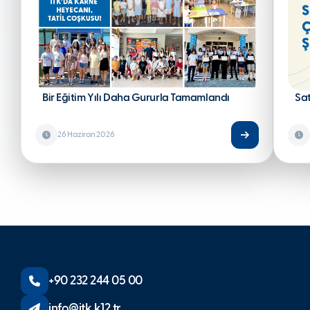
Bir Eğitim Yılı Daha Gururla Tamamlandı
Sa
26 Haziran 2026
+90 232 244 05 00
info@itk.k12.tr