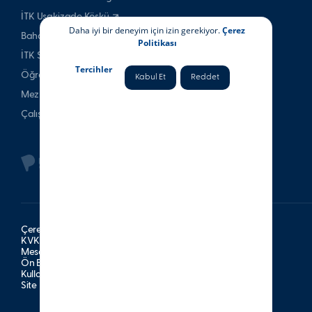
İTK Uşakizade Köşkü
Daha iyi bir deneyim için izin gerekiyor.
Çerez
Bahattin Tatış Websitesi
Politikası
İTK Spor Kulubü
Tercihler
Öğrenci & Veli
Kabul Et
Reddet
Mezun
Çalışan
Çerez Politikası
KVKK Aydınlatma Metni
Mesafeli Satış Sözleşmesi
Ön Bilgilendirme Formu
Kullanım Şartları
Site Haritası