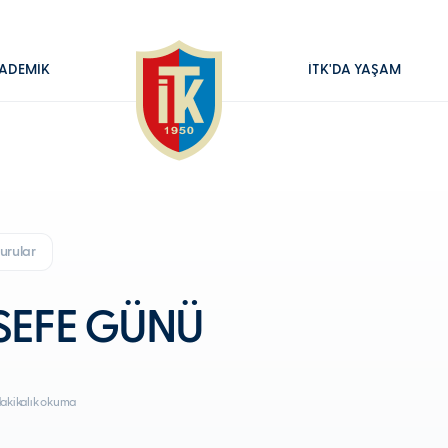
ADEMİK
İTK'DA YAŞAM
urular
LSEFE GÜNÜ
dakikalık okuma