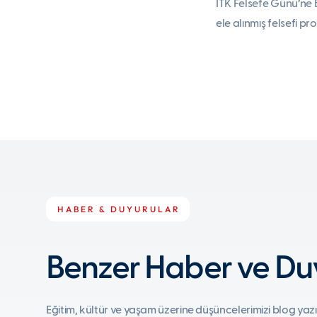
İTK Felsefe Günü’ne B
ele alınmış felsefi pr
HABER & DUYURULAR
Benzer Haber ve Duy
Eğitim, kültür ve yaşam üzerine düşüncelerimizi blog yazı