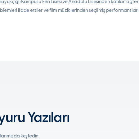
üyükçiğli Kampüsü Fen Lisesi ve Anadolu Lisesinden katılan öğrencil
oblemleri ifade ettiler ve film müziklerinden seçilmiş performansların
uru Yazıları
larımızda keşfedin.