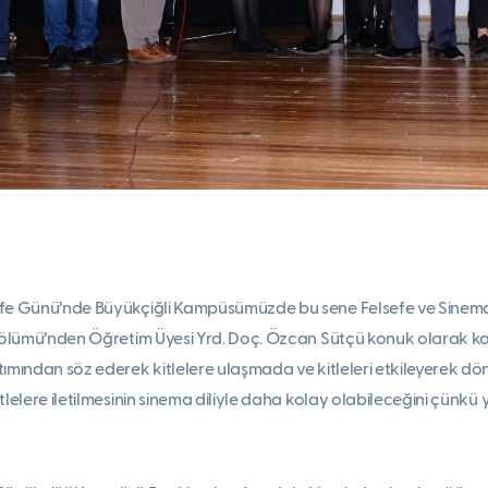
fe Günü’nde Büyükçiğli Kampüsümüzde bu sene Felsefe ve Sinema ili
 Bölümü’nden Öğretim Üyesi Yrd. Doç. Özcan Sütçü konuk olarak kat
ımından söz ederek kitlelere ulaşmada ve kitleleri etkileyerek dönü
tlelere iletilmesinin sinema diliyle daha kolay olabileceğini çünkü