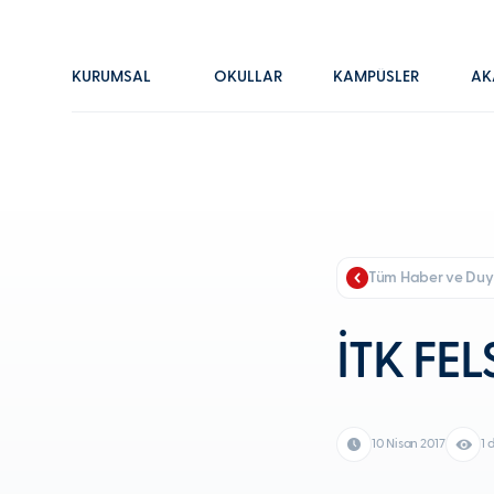
KURUMSAL
OKULLAR
KAMPÜSLER
AK
Tüm Haber ve Duy
İTK FE
10 Nisan 2017
1 