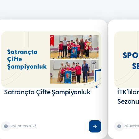
Satrançta Çifte Şampiyonluk
İTK’lıla
Sezonu
26 Haziran 2026
26 Hazir