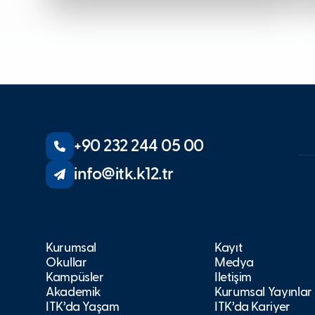
+90 232 244 05 00
info@itk.k12.tr
Kurumsal
Kayıt
Okullar
Medya
Kampüsler
İletişim
Akademik
Kurumsal Yayınlar
İTK’da Yaşam
İTK’da Kariyer