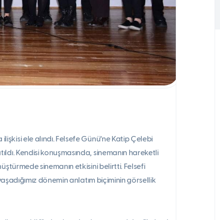
şkisi ele alındı. Felsefe Günü’ne Katip Çelebi
ıldı. Kendisi konuşmasında, sinemanın hareketli
ştürmede sinemanın etkisini belirtti. Felsefi
 yaşadığımız dönemin anlatım biçiminin görsellik