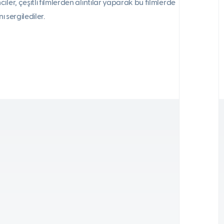
er, çeşitli filmlerden alıntılar yaparak bu filmlerde
ı sergilediler.