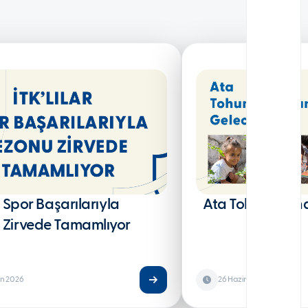
r Spor Başarılarıyla
Ata Tohumların
 Zirvede Tamamlıyor
an 2026
26 Haziran 2026