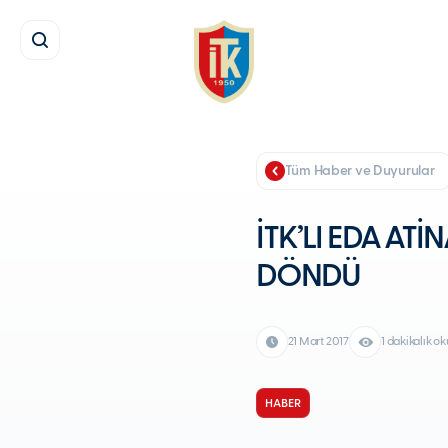
Tüm Haber ve Duyurular
İTK’LI EDA ATİ
DÖNDÜ
21 Mart 2017
1 dakikalık 
HABER