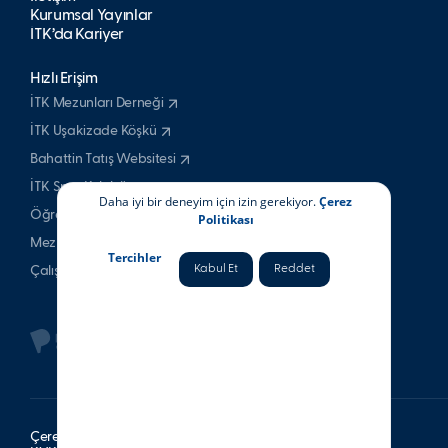
Kurumsal Yayınlar
İTK’da Kariyer
Hızlı Erişim
İTK Mezunları Derneği
İTK Uşakizade Köşkü
Bahattin Tatış Websitesi
İTK Spor Kulubü
Daha iyi bir deneyim için izin gerekiyor.
Çerez
Öğrenci & Veli
Politikası
Mezun
Tercihler
Kabul Et
Reddet
Çalışan
Çerez Politikası