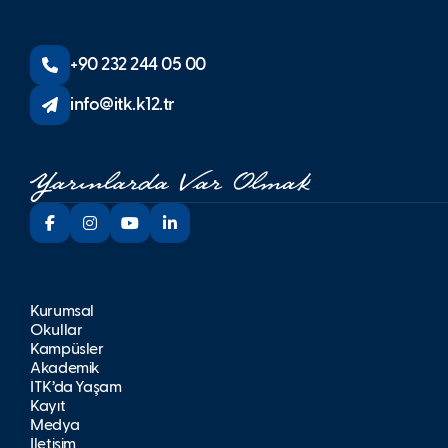
+90 232 244 05 00
info@itk.k12.tr
Kurumsal
Okullar
Kampüsler
Akademik
İTK’da Yaşam
Kayıt
Medya
İletişim