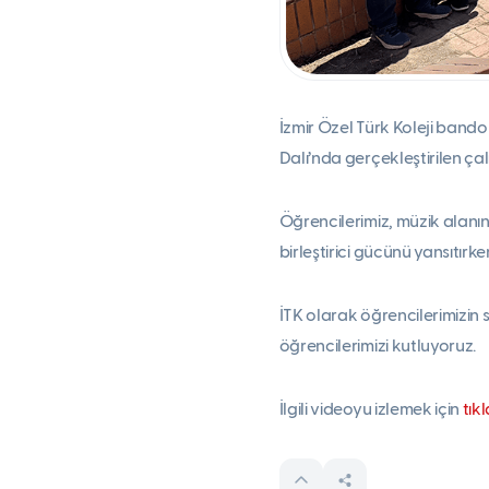
İzmir Özel Türk Koleji bando
Dalı’nda gerçekleştirilen ça
Öğrencilerimiz, müzik alanın
birleştirici gücünü yansıtırk
İTK olarak öğrencilerimizin
öğrencilerimizi kutluyoruz.
İlgili videoyu izlemek için
tıkl