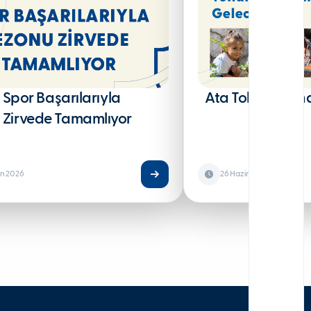
r Spor Başarılarıyla
Ata Tohumların
 Zirvede Tamamlıyor
an 2026
26 Haziran 2026