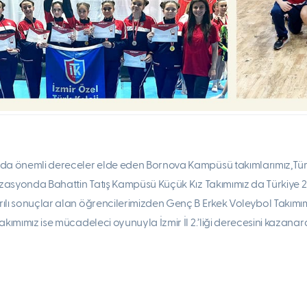
da önemli dereceler elde eden Bornova Kampüsü takımlarımız,Türkiy
izasyonda Bahattin Tatış Kampüsü Küçük Kız Takımımız da Türkiye 2.’
lı sonuçlar alan öğrencilerimizden Genç B Erkek Voleybol Takımımız,
akımımız ise mücadeleci oyunuyla İzmir İl 2.’liği derecesini kazanara