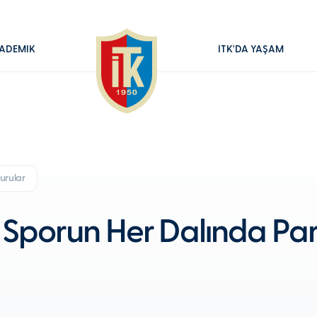
ADEMİK
İTK'DA YAŞAM
urular
ar Sporun Her Dalında 