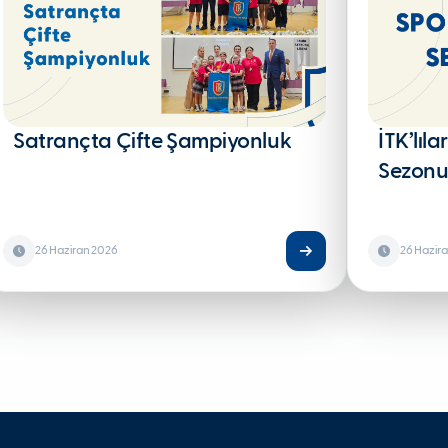
Satrançta Çifte Şampiyonluk
İTK’lıla
Sezonu
26 Haziran 2026
26 Hazir