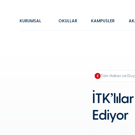
KURUMSAL
OKULLAR
KAMPÜSLER
AK
Tüm Haber ve Duy
İTK’lıl
Ediyor