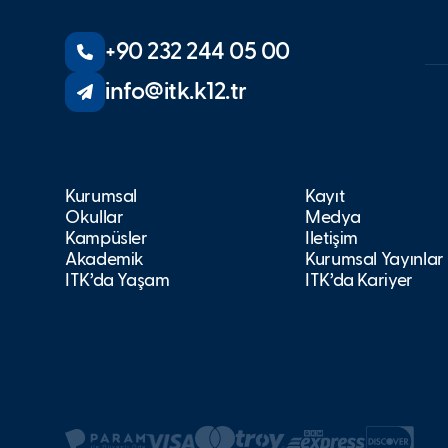
+90 232 244 05 00
info@itk.k12.tr
Kurumsal
Kayıt
Okullar
Medya
Kampüsler
İletişim
Akademik
Kurumsal Yayınlar
İTK’da Yaşam
İTK’da Kariyer