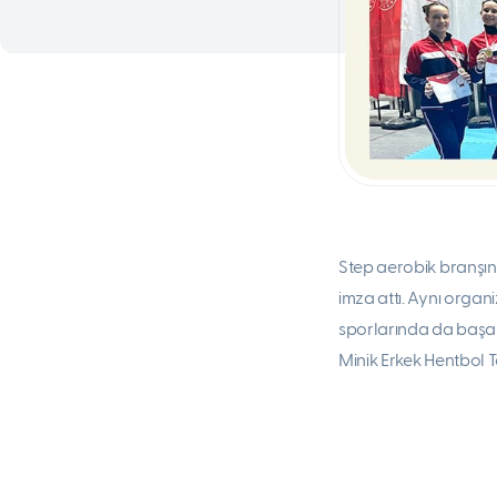
Step aerobik branşın
imza attı. Aynı organ
sporlarında da başarı
Minik Erkek Hentbol T