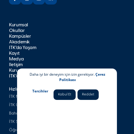
Kurumsal
Okullar
Kampüsler
Akademik
İTK’da Yaşam
Kayıt
Medya
İletişim
Kurumsal Yayınlar
Daha iyi bir deneyim için izin gerekiyor.
Çerez
İTK’da Kariyer
Politikası
Hızlı Erişim
Tercihler
Kabul Et
Reddet
İTK Mezunları Derneği
İTK Uşakizade Köşkü
Bahattin Tatış Websitesi
İTK Spor Kulubü
Öğrenci & Veli