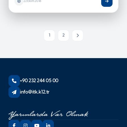
22 Ekim 2018
1
2
Next
+90 232 244 05 00
info@itk.k12.tr