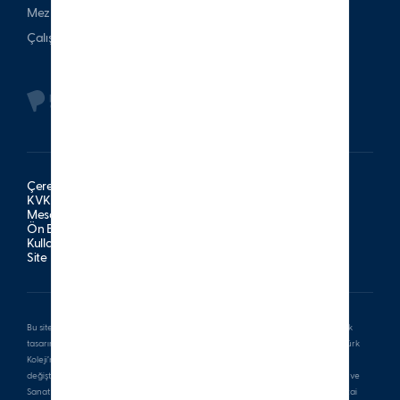
Mezun
Çalışan
Çerez Politikası
KVKK Aydınlatma Metni
Mesafeli Satış Sözleşmesi
Ön Bilgilendirme Formu
Kullanım Şartları
Site Haritası
Bu sitede bulunan tüm yazılı ve görsel içerikler ile bu içeriklerin görsel ve sistematik
tasarım hakları aksi belirtilmediği sürece İzmir Özel Türk Koleji’ne aittir. İzmir Özel Türk
Koleji’nin yazılı izni alınmadan hiçbir yazılı, görsel, işitsel içerik kopyalanamaz,
değiştirilemez, yayınlanamaz veya satılamaz. Aksine davranışların, 5846 sayılı Fikir ve
Sanat Eserleri Kanunu’na ve 6102 sayılı Türk Ticaret Kanunu’na göre hukuki ve cezai