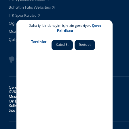
Bahattin Tatış Websitesi
İTK Spor Kulubü
Öğrenci & Veli
Daha iyi bir deneyim için izin gerekiyor.
Çerez
Politikası
Mezun
Çalışan
Tercihler
Kabul Et
Reddet
Çerez Politikası
KVKK Aydınlatma Metni
Mesafeli Satış Sözleşmesi
Ön Bilgilendirme Formu
Kullanım Şartları
Site Haritası