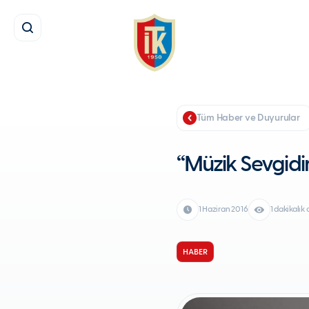
Tüm Haber ve Duyurular
“Müzik Sevgidi
1 Haziran 2016
1 dakikalı
HABER