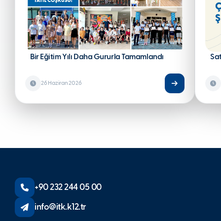
Bir Eğitim Yılı Daha Gururla Tamamlandı
Sa
26 Haziran 2026
+90 232 244 05 00
info@itk.k12.tr