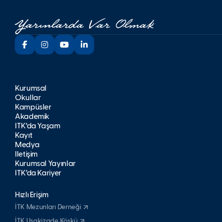
Kurumsal
Okullar
Kampüsler
Akademik
İTK’da Yaşam
Kayıt
Medya
İletişim
Kurumsal Yayınlar
İTK’da Kariyer
Hızlı Erişim
İTK Mezunları Derneği
İTK Uşakizade Köşkü