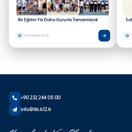
Bir Eğitim Yılı Daha Gururla Tamamlandı
Sa
26 Haziran 2026
+90 232 244 05 00
info@itk.k12.tr