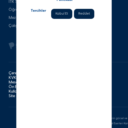
İTK Spor Kulubü
Öğrenci & Veli
Tercihler
Kabul Et
Reddet
Mezun
Çalışan
Çerez Politikası
KVKK Aydınlatma Metni
Mesafeli Satış Sözleşmesi
Ön Bilgilendirme Formu
Kullanım Şartları
Site Haritası
Bu sitede bulunan tüm yazılı ve görsel içerikler ile bu içeriklerin görsel ve 
veya satılamaz. Aksine davranışların, 5846 sayılı Fikir ve Sanat Eserleri K