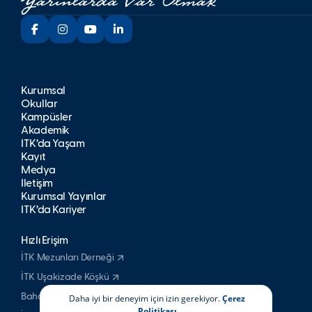
Kurumsal
Okullar
Kampüsler
Akademik
İTK’da Yaşam
Kayıt
Medya
İletişim
Kurumsal Yayınlar
İTK’da Kariyer
Hızlı Erişim
İTK Mezunları Derneği
İTK Uşakizade Köşkü
Bahattin Tatış Websitesi
Daha iyi bir deneyim için izin gerekiyor.
Çerez
Politikası