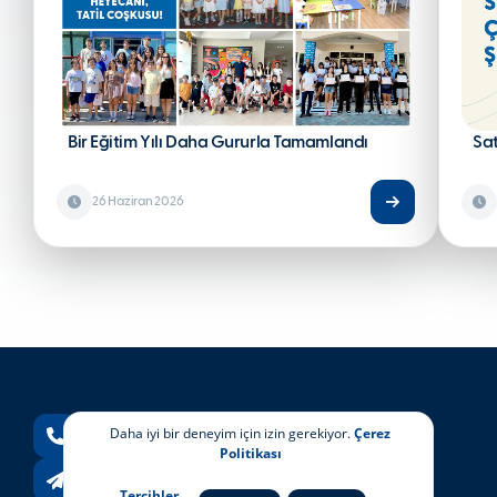
Bir Eğitim Yılı Daha Gururla Tamamlandı
Sa
26 Haziran 2026
Daha iyi bir deneyim için izin gerekiyor.
Çerez
+90 232 244 05 00
Politikası
info@itk.k12.tr
Tercihler