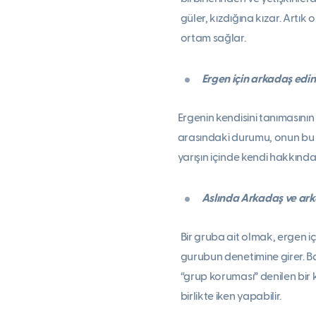
güler, kızdığına kızar. Artı
ortam sağlar.
Ergen için arkadaş edin
Ergenin kendisini tanımasının
arasındaki durumu, onun bu yar
yarışın içinde kendi hakkında
Aslında Arkadaş ve arka
Bir gruba ait olmak, ergen içi
gurubun denetimine girer. Baz
“grup koruması” denilen bir 
birlikte iken yapabilir.