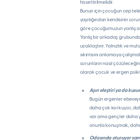
hissettirilmelidir.
Bunun için çocuğun cep telef
yaptığından kendisinin soru
göre çocuğumuzun yanlış ar
Yanlış bir arkadaş grubund
uzaklaştırır. Yalnızlık ve
sıkıntısını anlamaya çalışma
sorunların nasıl çözüleceği
olarak çocuk ve ergen psiki
Aşırı eleştiri ya da kus
Bugün ergenler ebeveynl
daha çok korkuyor, dah
var ama gençler daha ya
onunla konuşmak, daha ç
Odasında oturuyor sandı