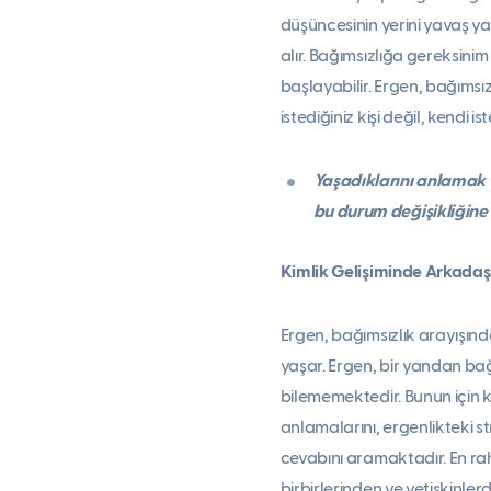
düşüncesinin yerini yavaş y
alır. Bağımsızlığa gereksini
başlayabilir. Ergen, bağımsı
istediğiniz kişi değil, kendi i
Yaşadıklarını anlamak ve
bu durum değişikliğine
Kimlik Gelişiminde Arkadaş
Ergen, bağımsızlık arayışınd
yaşar. Ergen, bir yandan bağ
bilememektedir. Bunun için ki
anlamalarını, ergenlikteki st
cevabını aramaktadır. En rah
birbirlerinden ve yetişkinler