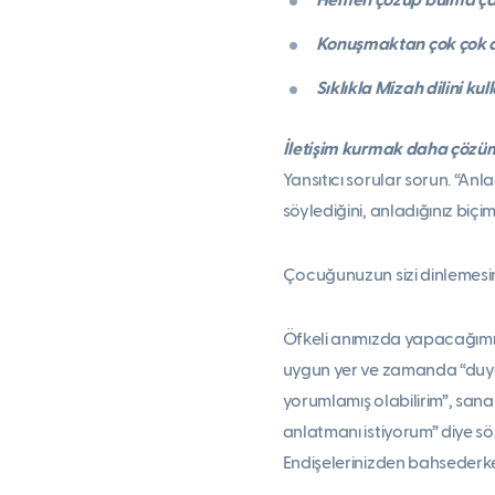
Hemen çözüp bulma ça
Konuşmaktan çok çok 
Sıklıkla Mizah dilini ku
İletişim kurmak daha çözüme 
Yansıtıcı sorular sorun. “An
söylediğini, anladığınız biç
Çocuğunuzun sizi dinlemesini
Öfkeli anımızda yapacağımı
uygun yer ve zamanda “duygul
yorumlamış olabilirim”, sana
anlatmanı istiyorum” diye s
Endişelerinizden bahsederke