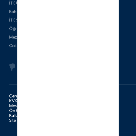
İTK Uşakizade Köşkü
Bahattin Tatış Websitesi
İTK Spor Kulubü
Öğrenci & Veli
Mezun
Çalışan
Çerez Politikası
KVKK Aydınlatma Metni
Mesafeli Satış Sözleşmesi
Ön Bilgilendirme Formu
Kullanım Şartları
Site Haritası