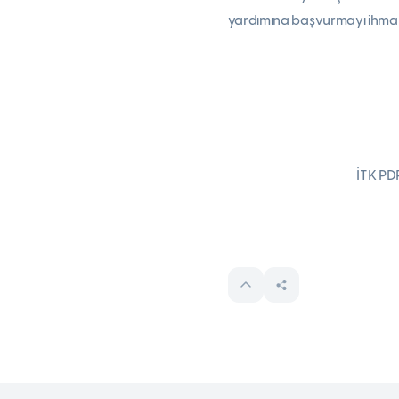
yardımına başvurmayı ihmal
BTK Anadolu 
İTK PDR BÖ