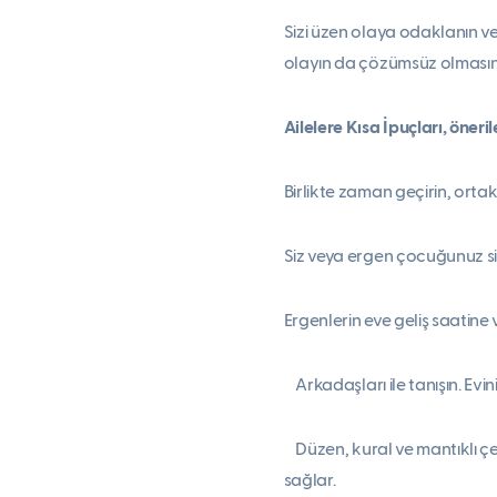
Sizi üzen olaya odaklanın v
olayın da çözümsüz olmasın
Ailelere Kısa İpuçları, öneril
Birlikte zaman geçirin, ortak
Siz veya ergen çocuğunuz sin
Ergenlerin eve geliş saatine 
Arkadaşları ile tanışın. Evi
Düzen, kural ve mantıklı çer
sağlar.