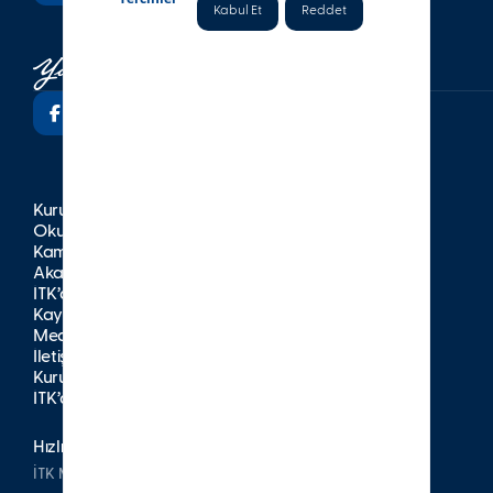
Kabul Et
Reddet
Kurumsal
Okullar
Kampüsler
Akademik
İTK’da Yaşam
Kayıt
Medya
İletişim
Kurumsal Yayınlar
İTK’da Kariyer
Hızlı Erişim
İTK Mezunları Derneği