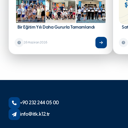
Bir Eğitim Yılı Daha Gururla Tamamlandı
Sa
26 Haziran 2026
+90 232 244 05 00
info@itk.k12.tr