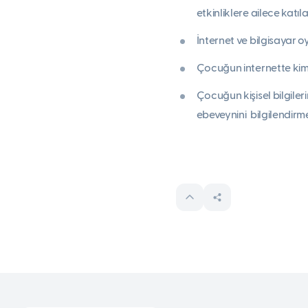
etkinliklere ailece katılab
İnternet ve bilgisayar o
Çocuğun internette kimin
Çocuğun kişisel bilgile
ebeveynini bilgilendirmes
İTK P