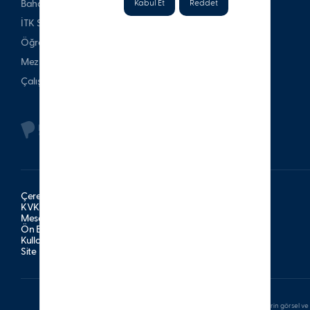
Kabul Et
Reddet
Bahattin Tatış Websitesi
İTK Spor Kulubü
Öğrenci & Veli
Mezun
Çalışan
Çerez Politikası
KVKK Aydınlatma Metni
Mesafeli Satış Sözleşmesi
Ön Bilgilendirme Formu
Kullanım Şartları
Site Haritası
Bu sitede bulunan tüm yazılı ve görsel içerikler ile bu içeriklerin görsel ve 