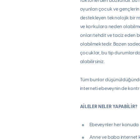
faktörlerden bazılarıdır. Bu 
oyunları çocuk ve gençlerin b
destekleyen teknolojik bir m
ve korkulara neden olabilm
onları tehdit ve taciz eden
olabilmektedir. Bazen sadece
çocuklar, bu tip durumlarda 
alabilirsiniz.
Tüm bunlar düşünüldüğünde, 
interneti ebeveynin de kontr
AİLELER NELER YAPABİLİR?
Ebeveynler her konuda o
Anne ve baba internet ku