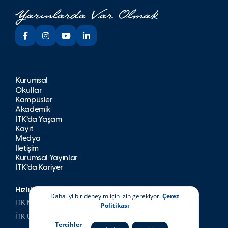
Kurumsal
Okullar
Kampüsler
Akademik
İTK’da Yaşam
Kayıt
Medya
İletişim
Kurumsal Yayınlar
İTK’da Kariyer
Hızlı Erişim
Daha iyi bir deneyim için izin gerekiyor.
Çerez
İTK Mezunları Derneği
Politikası
İTK Uşakizade Köşkü
Tercihler