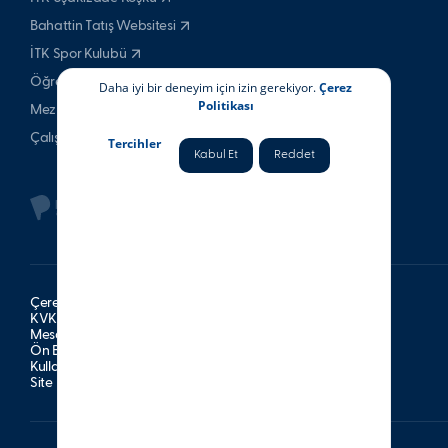
Bahattin Tatış Websitesi
İTK Spor Kulubü
Öğrenci & Veli
Daha iyi bir deneyim için izin gerekiyor.
Çerez
Politikası
Mezun
Çalışan
Tercihler
Kabul Et
Reddet
Çerez Politikası
KVKK Aydınlatma Metni
Mesafeli Satış Sözleşmesi
Ön Bilgilendirme Formu
Kullanım Şartları
Site Haritası