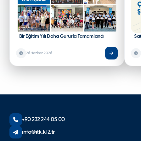
Bir Eğitim Yılı Daha Gururla Tamamlandı
Sa
26 Haziran 2026
+90 232 244 05 00
info@itk.k12.tr