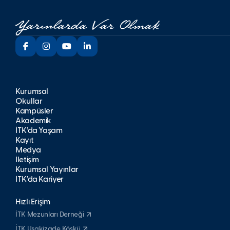
Kurumsal
Okullar
Kampüsler
Akademik
İTK’da Yaşam
Kayıt
Medya
İletişim
Kurumsal Yayınlar
İTK’da Kariyer
Hızlı Erişim
İTK Mezunları Derneği
İTK Uşakizade Köşkü