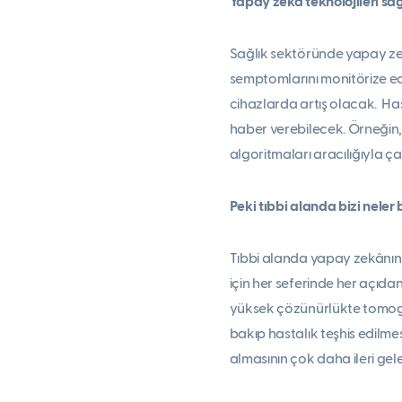
Yapay zekâ teknolojileri sağl
Sağlık sektöründe yapay ze
semptomlarını monitörize e
cihazlarda artış olacak. Hast
haber verebilecek. Örneğin,
algoritmaları aracılığıyla çal
Peki tıbbi alanda bizi neler 
Tıbbi alanda yapay zekânın
için her seferinde her açıda
yüksek çözünürlükte tomograf
bakıp hastalık teşhis edilme
almasının çok daha ileri g