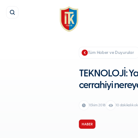
Tüm Haber ve Duyurular
TEKNOLOJİ: Ya
cerrahiyi nere
1 Ekim 2018
10 dakikalık 
HABER