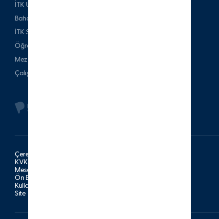
İTK Uşakizade Köşkü
Bahattin Tatış Websitesi
İTK Spor Kulubü
Öğrenci & Veli
Mezun
Çalışan
Çerez Politikası
KVKK Aydınlatma Metni
Mesafeli Satış Sözleşmesi
Ön Bilgilendirme Formu
Kullanım Şartları
Site Haritası