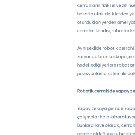
cerrahların fiziksel ve zihin
hasarla ufak deliklerden yü
oturdukları yerden ameliyat a
cerrahin kendisi; robotlar ke
Aynı şekilde robotik cerrahi 
zamanda bronkoskopi için ce
hedeflediği yerlere robot ar
pozisyonlama sistemi ile dok
Robotik cerrahide yapay zek
Yapay zekâya gelince, robotik
çalışmalar hala laboratuvar 
Bunlara ilave olarak, cerra
nerede olduğunuzu belirten t