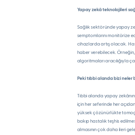
Yapay zekâ teknolojileri sağl
Sağlık sektöründe yapay ze
semptomlarını monitörize e
cihazlarda artış olacak. Hast
haber verebilecek. Örneğin,
algoritmaları aracılığıyla çal
Peki tıbbi alanda bizi neler 
Tıbbi alanda yapay zekânın
için her seferinde her açıda
yüksek çözünürlükte tomograf
bakıp hastalık teşhis edilme
almasının çok daha ileri g