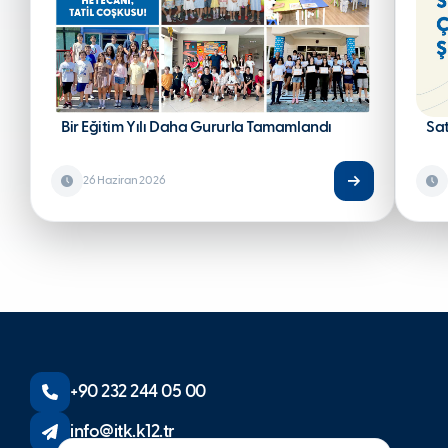
Bir Eğitim Yılı Daha Gururla Tamamlandı
Sa
26 Haziran 2026
+90 232 244 05 00
info@itk.k12.tr