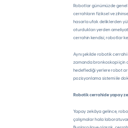
Robotlar günümüzde genel ce
cerrahların fiziksel ve zihin
hasarla ufak deliklerden yü
oturdukları yerden ameliyat a
cerrahin kendisi; robotlar ke
Aynı şekilde robotik cerrahi 
zamanda bronkoskopi için ce
hedeflediği yerlere robot ar
pozisyonlama sistemi ile dok
Robotik cerrahide yapay zek
Yapay zekâya gelince, robotik
çalışmalar hala laboratuvar 
Bunlara ilave olarak, cerra