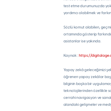
test etme durumunuzda yok
yardımcı olabilmek ve farkı
Sözlü komut alabilen, geçmiş
ortamında gösterip farkındal
asistanlar ise yakında.
Kaynak :
https://digitalag
Yapay zekâ geleceğimizi şeki
öğrenen yapay zekâlar başar
bilginin başka bir uygulam
teknolojilerinden özellikle 
cerrahi navigasyon ve sanal g
alandaki gelişmeler ve medya