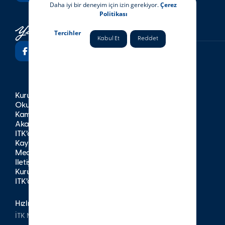
Daha iyi bir deneyim için izin gerekiyor.
Çerez
Politikası
Tercihler
Kabul Et
Reddet
Kurumsal
Okullar
Kampüsler
Akademik
İTK’da Yaşam
Kayıt
Medya
İletişim
Kurumsal Yayınlar
İTK’da Kariyer
Hızlı Erişim
İTK Mezunları Derneği