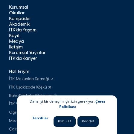
Kurumsal
Okullar
Kampüsler
Akademik
İTK’da Yaşam
Kayıt
Medya
İletişim
Kurumsal Yayınlar
İTK’da Kariyer
Hızlı Erişim
İTK Mezunları Derneği
İTK Uşakizade Köşkü
Bahattin Tatış Websitesi
Daha iyi bir deneyim için izin gerekiyor.
Çerez
İTK Spor Kulubü
Politikası
Öğrenci & Veli
Tercihler
Mezun
Kabul Et
Reddet
Çalışan