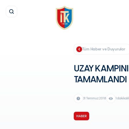
Tüm Haber ve Duyurular
UZAY KAMPINI
TAMAMLANDI
31 Temmuz 2018
1 dakikal
HABER