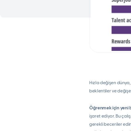
Hızla değişen dünya, 
beklentiler ve değiş
Öğrenmek için yeni b
işaret ediyor. Bu çal
gerekli beceriler edi