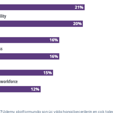
z?
Udemy, platformunda son üç yılda hangi becerilerin en çok tale