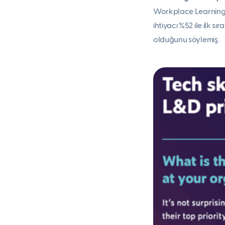
Workplace Learning T
ihtiyacı %52 ile ilk sı
olduğunu söylemiş.