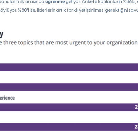
konuların ilk sırasında
öğrenme
geliyor. Ankete katılanların %86’sı
ylüyor. %80’i ise, liderlerin artık farklı yetiştirilmesi gerektiğini sa