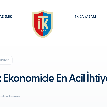
ADEMİK
İTK'DA YAŞAM
urular
Ekonomide En Acil İhti
 dakikalık okuma