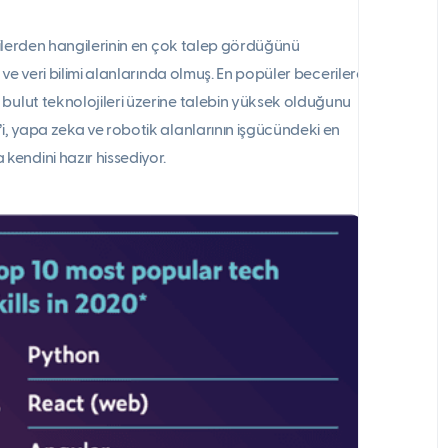
ojilerden hangilerinin en çok talep gördüğünü
 ve veri bilimi alanlarında olmuş. En popüler becerilere
 bulut teknolojileri üzerine talebin yüksek olduğunu
’i, yapa zeka ve robotik alanlarının işgücündeki en
endini hazır hissediyor.