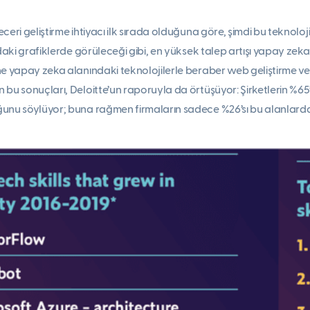
ceri geliştirme ihtiyacı ilk sırada olduğuna göre, şimdi bu teknol
ıdaki grafiklerde görüleceği gibi, en yüksek talep artışı yapay zeka
ne yapay zeka alanındaki teknolojilerle beraber web geliştirme ve
bu sonuçları, Deloitte’un raporuyla da örtüşüyor: Şirketlerin %65
unu söylüyor; buna rağmen firmaların sadece %26’sı bu alanlarda k