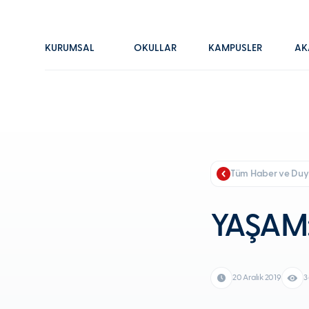
KURUMSAL
OKULLAR
KAMPÜSLER
AK
Tüm Haber ve Duy
YAŞAM: 
20 Aralık 2019
3