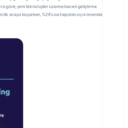
 göre, yeni teknolojiler üzerine beceri geliştirme
ilerini ilk sıraya koyarken, %24’ü ise hepsinin aynı önemde