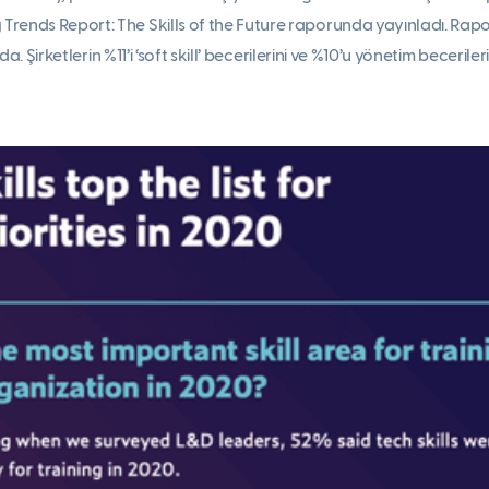
rends Report: The Skills of the Future raporunda yayınladı. Rapora
rada. Şirketlerin %11’i ‘soft skill’ becerilerini ve %10’u yönetim becer