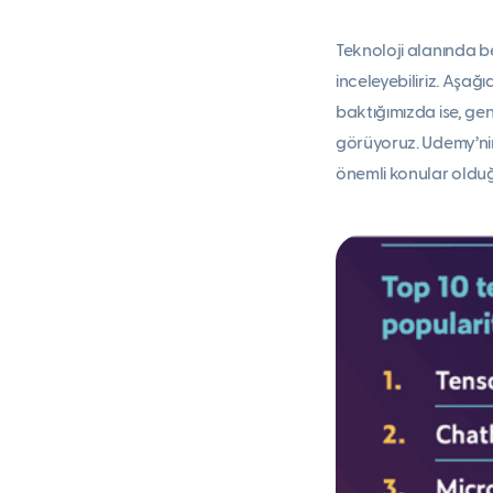
Teknoloji alanında be
inceleyebiliriz. Aşağ
baktığımızda ise, ge
görüyoruz. Udemy’nin 
önemli konular olduğ