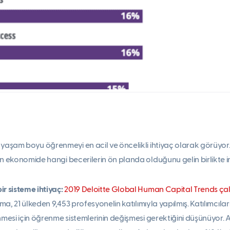
yaşam boyu öğrenmeyi en acil ve öncelikli ihtiyaç olarak görüyor.
en ekonomide hangi becerilerin ön planda olduğunu gelin birlikte i
ir sisteme ihtiyaç:
2019 Deloitte Global Human Capital Trends çal
ışma, 21 ülkeden 9,453 profesyonelin katılımıyla yapılmış. Katılımc
nmesi için öğrenme sistemlerinin değişmesi gerektiğini düşünüyor. Aşa