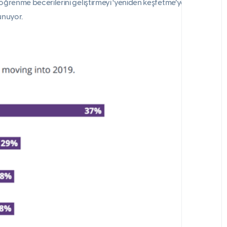
, öğrenme becerilerini geliştirmeyi ‘yeniden keşfetme’ye
vunuyor.