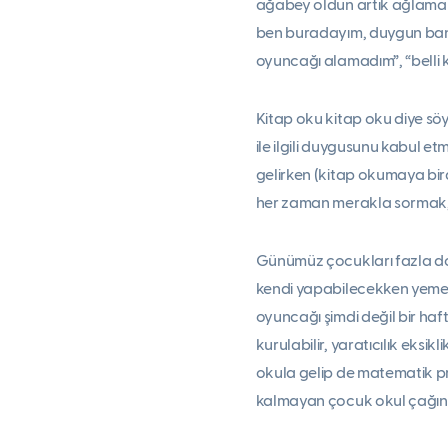
ağabey oldun artık ağlama d
ben buradayım, duygun bana 
oyuncağı alamadım”, “belli k
Kitap oku kitap oku diye söy
ile ilgili duygusunu kabul 
gelirken (kitap okumaya bir
her zaman merakla sormak, 
Günümüz çocukları fazla do
kendi yapabilecekken yemeği
oyuncağı şimdi değil bir haf
kurulabilir, yaratıcılık eks
okula gelip de matematik p
kalmayan çocuk okul çağına