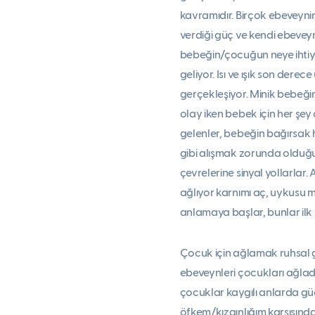
kavramıdır. Birçok ebeveynin
verdiği güç ve kendi ebeveyn
bebeğin/çocuğun neye ihtiy
geliyor. Isı ve ışık son der
gerçekleşiyor. Minik bebeği
olay iken bebek için her şey 
gelenler, bebeğin bağırsak ha
gibi alışmak zorunda olduğu 
çevrelerine sinyal yollarlar
ağlıyor karnımı aç, uykusu 
anlamaya başlar, bunlar ilk h
Çocuk için ağlamak ruhsal g
ebeveynleri çocukları ağladı
çocuklar kaygılı anlarda g
öfkem/kızgınlığım karşısın