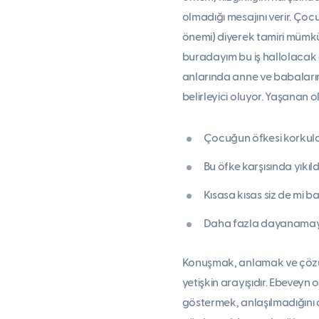
olmadığı mesajını verir. Ç
önemi) diyerek tamiri mümkü
buradayım bu iş hallolacak 
anlarında anne ve babaların
belirleyici oluyor. Yaşanan ol
Çocuğun öfkesi korkula
Bu öfke karşısında yıkıld
Kısasa kısas siz de mi b
Daha fazla dayanamayı
Konuşmak, anlamak ve çözüm
yetişkin arayışıdır. Ebevey
göstermek, anlaşılmadığını 