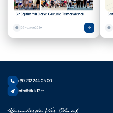
Bir Eğitim Yılı Daha Gururla Tamamlandı
Sa
26 Haziran 2026
+90 232 244 05 00
info@itk.k12.tr