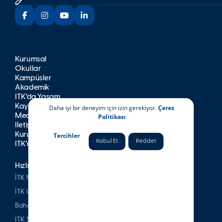
Kurumsal
Okullar
Kampüsler
Akademik
İTK’da Yaşam
Kayıt
Daha iyi bir deneyim için izin gerekiyor.
Çerez
Medya
Politikası
İletişim
Kurumsal Yayınlar
Tercihler
Kabul Et
Reddet
İTK’da Kariyer
Hızlı Erişim
İTK Mezunları Derneği
İTK Uşakizade Köşkü
Bahattin Tatış Websitesi
İTK Spor Kulubü