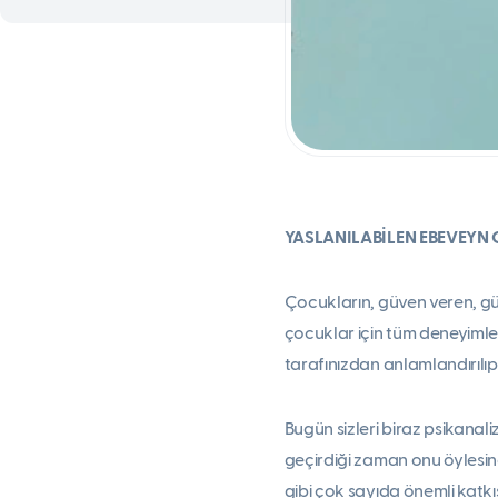
YASLANILABİLEN EBEVEYN
Çocukların, güven veren, güç
çocuklar için tüm deneyiml
tarafınızdan anlamlandırılıp
Bugün sizleri biraz psikanali
geçirdiği zaman onu öylesine
gibi çok sayıda önemli katk