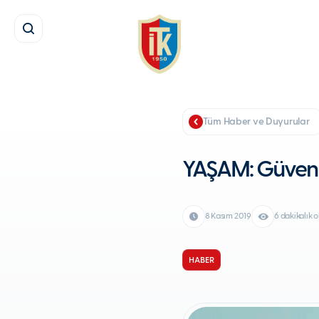
Tüm Haber ve Duyurular
YAŞAM: Güven 
8 Kasım 2019
6 dakikalık
HABER