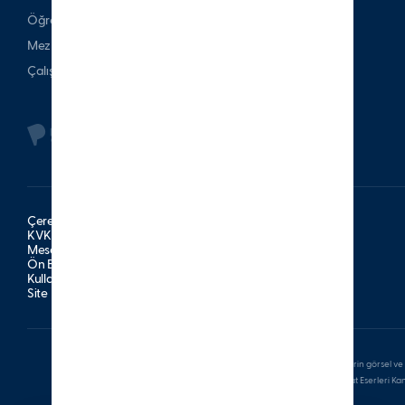
Öğrenci & Veli
Mezun
Çalışan
Çerez Politikası
KVKK Aydınlatma Metni
Mesafeli Satış Sözleşmesi
Ön Bilgilendirme Formu
Kullanım Şartları
Site Haritası
Bu sitede bulunan tüm yazılı ve görsel içerikler ile bu içeriklerin görsel ve 
veya satılamaz. Aksine davranışların, 5846 sayılı Fikir ve Sanat Eserleri K