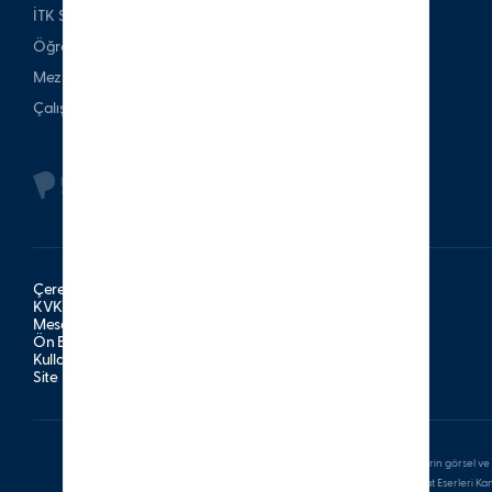
İTK Spor Kulubü
Öğrenci & Veli
Mezun
Çalışan
Çerez Politikası
KVKK Aydınlatma Metni
Mesafeli Satış Sözleşmesi
Ön Bilgilendirme Formu
Kullanım Şartları
Site Haritası
Bu sitede bulunan tüm yazılı ve görsel içerikler ile bu içeriklerin görsel ve 
veya satılamaz. Aksine davranışların, 5846 sayılı Fikir ve Sanat Eserleri K