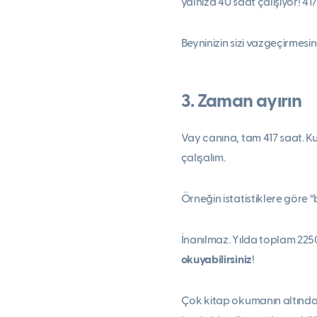
yalnıza 40 saat çalışıyor! 41
Beyninizin sizi vazgeçirmesi
3. Zaman ayırın
Vay canına, tam 417 saat. K
çalışalım.
Örneğin istatistiklere göre 
İnanılmaz. Yılda toplam 225
okuyabilirsiniz
!
Çok kitap okumanın altında y