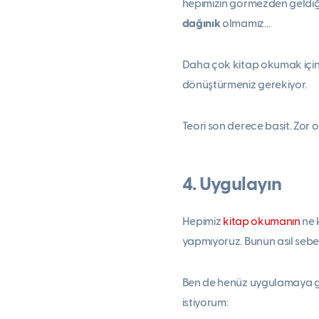
hepimizin görmezden geldiği
dağınık
olmamız…
Daha çok kitap okumak için,
dönüştürmeniz gerekiyor.
Teori son derece basit. Zor
4. Uygulayın
Hepimiz
kitap okumanın
ne 
yapmıyoruz. Bunun asıl sebe
Ben de henüz uygulamaya g
istiyorum: