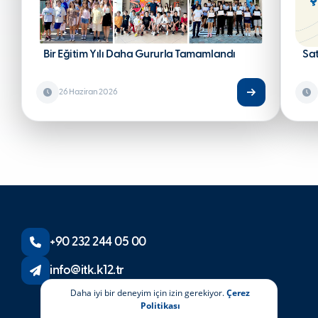
Bir Eğitim Yılı Daha Gururla Tamamlandı
Sa
26 Haziran 2026
+90 232 244 05 00
info@itk.k12.tr
Daha iyi bir deneyim için izin gerekiyor.
Çerez
Politikası