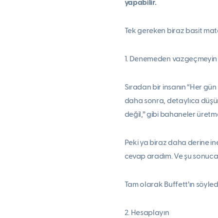
yapabilir.
Tek gereken biraz basit ma
1. Denemeden vazgeçmeyin
Sıradan bir insanın “Her gün
daha sonra, detaylıca düşün
değil,” gibi bahaneler üret
Peki ya biraz daha derine i
cevap aradım. Ve şu sonuca
Tam olarak Buffett’ın söyled
2. Hesaplayın