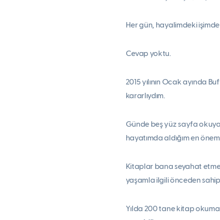
Her gün, hayalimdeki işimd
Cevap yoktu.
2015 yılının Ocak ayında Bu
kararlıydım.
Günde beş yüz sayfa okuya
hayatımda aldığım en önemli
Kitaplar bana seyahat etmek 
yaşamla ilgili önceden sahip
Yılda 200 tane kitap okuman