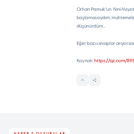
Orhan Pamuk’un
Yeni Haya
başlamasaydım, muhtemelen h
düşünürdüm…
Eğer bazı cevaplar arıyorsa
Kaynak:
https://qz.com/89
HABER & DUYURULAR