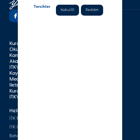
Tercihler
Kabul Et
Reddet
Kurumsal
Okullar
Kampüsler
Akademik
İTK’da Yaşam
Kayıt
Medya
İletişim
Kurumsal Yayınlar
İTK’da Kariyer
Hızlı Erişim
İTK Mezunları Derneği
İTK Uşakizade Köşkü
Bahattin Tatış Websitesi