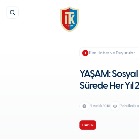
Tüm Haber ve Duyurular
YAŞAM: Sosyal
Sürede Her Yıl 
21 Aralık 2018
7 dakikalık
HABER