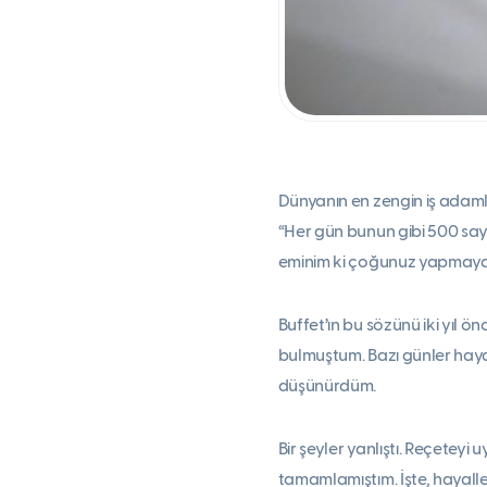
Dünyanın en zengin iş adamla
“Her gün bunun gibi 500 sayfa 
eminim ki çoğunuz yapmaya
Buffet’ın bu sözünü iki yıl ö
bulmuştum. Bazı günler haya
düşünürdüm.
Bir şeyler yanlıştı. Reçeteyi
tamamlamıştım. İşte, hayalle