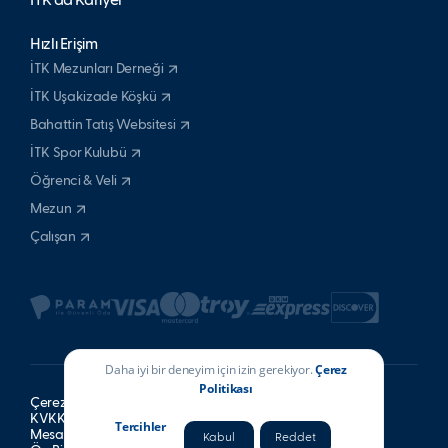
İTK’da Kariyer
Hızlı Erişim
İTK Mezunları Derneği
İTK Uşakizade Köşkü
Bahattin Tatış Websitesi
İTK Spor Kulubü
Öğrenci & Veli
Mezun
Çalışan
Daha iyi bir deneyim için izin gerekiyor.
Çerez
Politikası
Çerez Politikası
KVKK Aydınlatma Metni
Tercihler
Mesafeli Satış Sözleşmesi
Kabul
Reddet