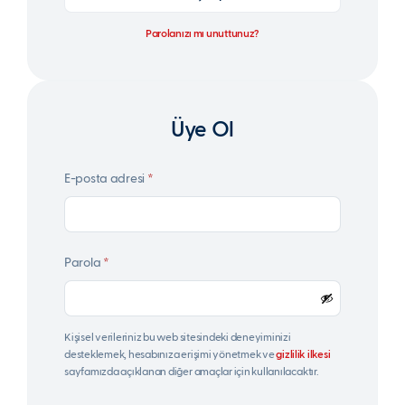
Parolanızı mı unuttunuz?
Üye Ol
Gerekli
E-posta adresi
*
Gerekli
Parola
*
Kişisel verileriniz bu web sitesindeki deneyiminizi
desteklemek, hesabınıza erişimi yönetmek ve
gizlilik ilkesi
sayfamızda açıklanan diğer amaçlar için kullanılacaktır.