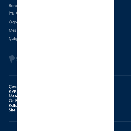
Bahattin Tatış Websitesi
İTK Spor Kulubü
Öğrenci & Veli
Mezun
Çalışan
Çerez Politikası
KVKK Aydınlatma Metni
Mesafeli Satış Sözleşmesi
Ön Bilgilendirme Formu
Kullanım Şartları
Site Haritası