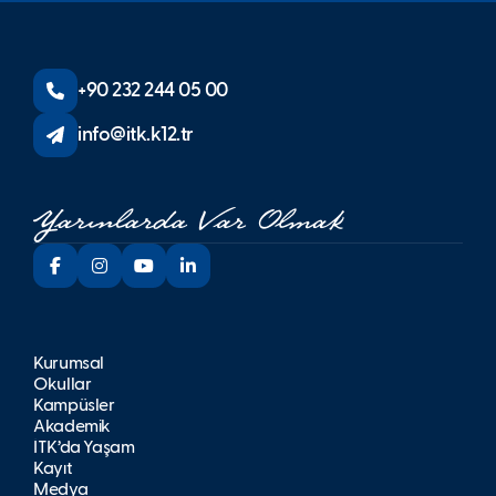
+90 232 244 05 00
info@itk.k12.tr
Kurumsal
Okullar
Kampüsler
Akademik
İTK’da Yaşam
Kayıt
Medya