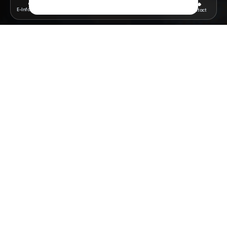
Menu
E-Information
News
Registration
Contact
GENERAL OVERVIEW
Academic Strength, Cultural Richness,
Lifelong Success