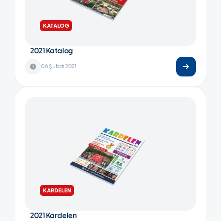
KATALOG
2021 Katalog
06 Şubat 2021
KARDELEN
2021 Kardelen