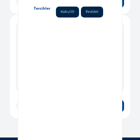
04 Mart 2019
Tercihler
Kabul Et
Reddet
KATALOG
İTK 2019 Kataloğu
01 Mart 2019