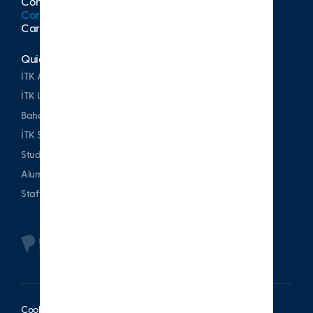
Contact
Corporate Publications
Career at İTK
Quick Access
İTK Alumni Association
İTK Uşakizade Mansion
Bahattin Tatış Website
İTK Sports Club
Student & Parent
Alumni
Staff
Cookie Policy