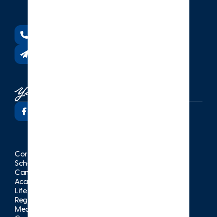
+90 232 244 05 00
info@itk.k12.tr
Corporate
Schools
Campuses
Academic
Life at İTK
Registration
Media