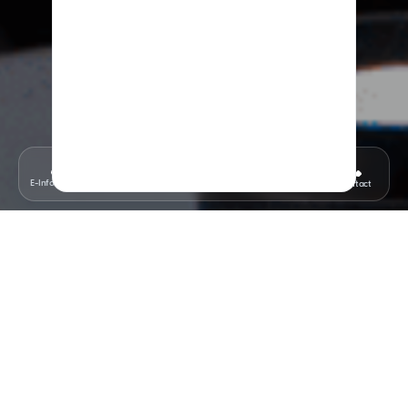
Menu
E-Information
News
Registration
Contact
GENERAL OVERVIEW
Discover Yourself, Understand the
World