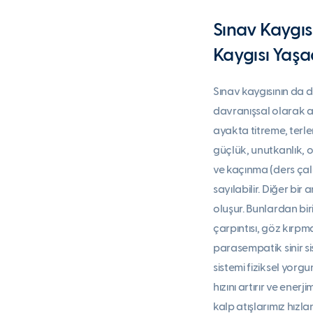
Sınav Kaygısı
Kaygısı Yaşad
Sınav kaygısının da diğ
davranışsal olarak ayı
ayakta titreme, terle
güçlük, unutkanlık,
ve kaçınma (ders çalı
sayılabilir. Diğer bir 
oluşur. Bunlardan biri 
çarpıntısı, göz kırpma
parasempatik sinir sis
sistemi fiziksel yor
hızını artırır ve ene
kalp atışlarımız hızl