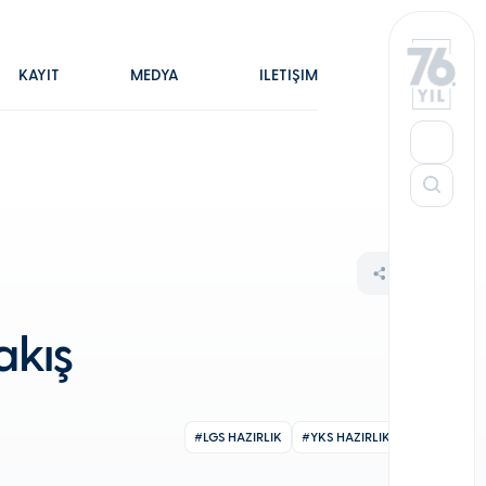
KAYIT
MEDYA
İLETİŞİM
akış
#LGS HAZIRLIK
#YKS HAZIRLIK