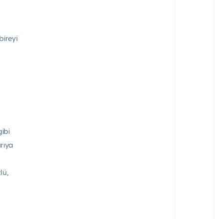
bireyi
ibi
rıya
lü,