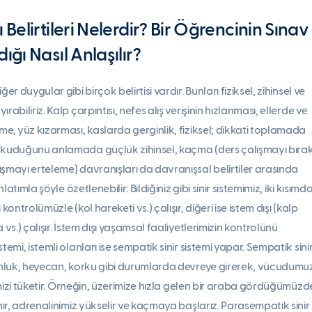
 Belirtileri Nelerdir? Bir Öğrencinin Sınav
ığı Nasıl Anlaşılır?
er duygular gibi birçok belirtisi vardır. Bunları fiziksel, zihinsel ve
rabiliriz. Kalp çarpıntısı, nefes alış verişinin hızlanması, ellerde ve
me, yüz kızarması, kaslarda gerginlik, fiziksel; dikkati toplamada
 okuduğunu anlamada güçlük zihinsel, kaçma (ders çalışmayı bır
şmayı erteleme) davranışları da davranışsal belirtiler arasında
anlatımla şöyle özetlenebilir: Bildiğiniz gibi sinir sistemimiz, iki kısımd
kontrolümüzle (kol hareketi vs.) çalışır, diğeri ise istem dışı (kalp
 vs.) çalışır. İstem dışı yaşamsal faaliyetlerimizin kontrolünü
temi, istemli olanları ise sempatik sinir sistemi yapar. Sempatik sini
gunluk, heyecan, korku gibi durumlarda devreye girerek, vücudum
rjimizi tüketir. Örneğin, üzerimize hızla gelen bir araba gördüğümüzd
anır, adrenalinimiz yükselir ve kaçmaya başlarız. Parasempatik sinir