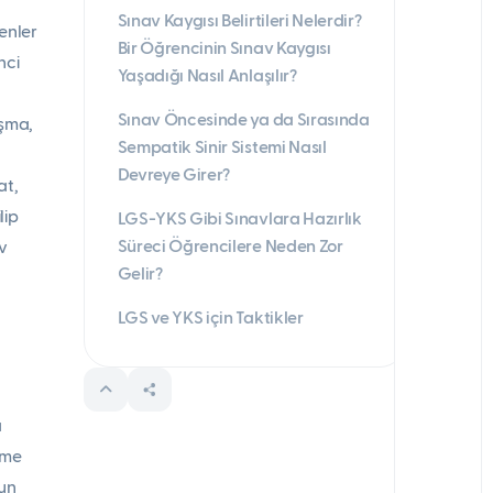
Sınav Kaygısı Belirtileri Nelerdir?
enler
Bir Öğrencinin Sınav Kaygısı
nci
Yaşadığı Nasıl Anlaşılır?
Sınav Öncesinde ya da Sırasında
aşma,
Sempatik Sinir Sistemi Nasıl
Devreye Girer?
at,
lip
LGS-YKS Gibi Sınavlara Hazırlık
Süreci Öğrencilere Neden Zor
av
Gelir?
LGS ve YKS için Taktikler
a
nme
ğun