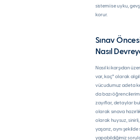
sistemi ise uyku, ge
korur.
Sınav Öncesi
Nasıl Devrey
Nasıl ki karşıdan üze
var, kaç” olarak algı
vücudumuz adeta kend
da bazı öğrencilerim
zayıflar, detaylar b
olarak sınava hazırlı
olarak huysuz, sinirl
yaşarız, aynı şekilde
yapabildiğimiz sorula