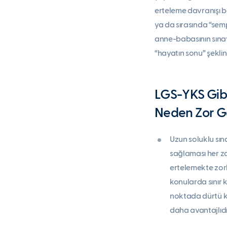
erteleme davranışı ba
ya da sırasında “semp
anne-babasının sınav
“hayatın sonu” şeklind
LGS-YKS Gibi
Neden Zor Ge
Uzun soluklu sınav
sağlaması her za
ertelemekte zorl
konularda sınır 
noktada dürtü ko
daha avantajlıdı