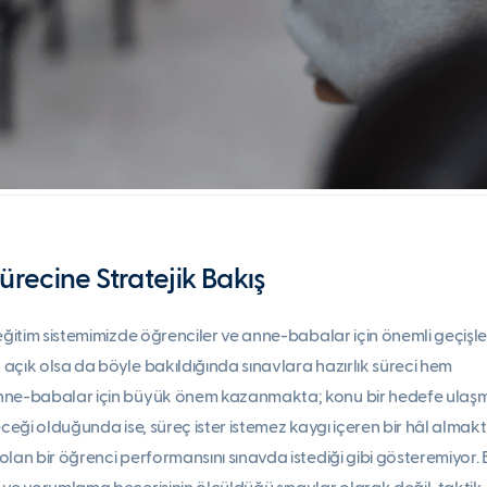
ürecine Stratejik Bakış
eğitim sistemimizde öğrenciler ve anne-babalar için önemli geçişler
açık olsa da böyle bakıldığında sınavlara hazırlık süreci hem
nne-babalar için büyük önem kazanmakta; konu bir hedefe ulaş
eceği olduğunda ise, süreç ister istemez kaygı içeren bir hâl almakt
lan bir öğrenci performansını sınavda istediği gibi gösteremiyor. 