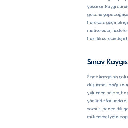
yaşanan kaygı durumu, 
gücünü yapacağı işe 
harekete geçmek için 
motive eder, hedefe u
hazırlık sürecinde, is
Sınav Kaygıs
Sınav kaygısının çok 
düşünmek doğru olm
yüklenen anlam, başar
yönünde farkında ol
sözsüz, beden dili, 
mükemmeliyetçi yapı v