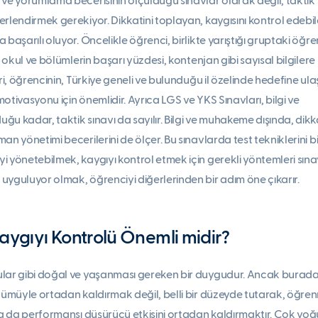
 ve yorumlama becerisinin ölçüldüğü sınavlar olarak değil, taktik
rlendirmek gerekiyor. Dikkatini toplayan, kaygısını kontrol edebil
 başarılı oluyor. Öncelikle öğrenci, birlikte yarıştığı gruptaki öğre
i okul ve bölümlerin başarı yüzdesi, kontenjan gibi sayısal bilgilere
eri, öğrencinin, Türkiye geneli ve bulunduğu il özelinde hedefine ul
 motivasyonu için önemlidir. Ayrıca LGS ve YKS Sınavları, bilgi ve
u kadar, taktik sınavı da sayılır. Bilgi ve muhakeme dışında, dikk
an yönetimi becerilerini de ölçer. Bu sınavlarda test tekniklerini bi
i yönetebilmek, kaygıyı kontrol etmek için gerekli yöntemleri sın
uyguluyor olmak, öğrenciyi diğerlerinden bir adım öne çıkarır.
aygıyı Kontrolü Önemli midir?
ular gibi doğal ve yaşanması gereken bir duygudur. Ancak burad
 tümüyle ortadan kaldırmak değil, belli bir düzeyde tutarak, öğre
 ya da performansı düşürücü etkisini ortadan kaldırmaktır. Çok yo