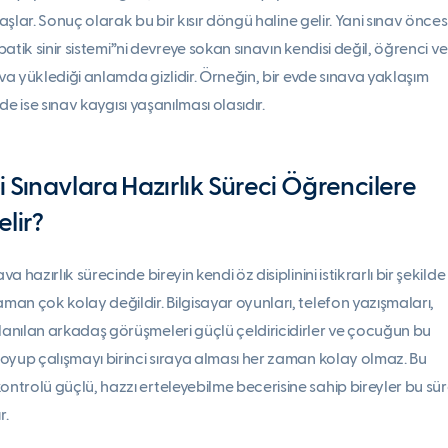
şlar. Sonuç olarak bu bir kısır döngü haline gelir. Yani sınav önce
atik sinir sistemi”ni devreye sokan sınavın kendisi değil, öğrenci ve
a yüklediği anlamda gizlidir. Örneğin, bir evde sınava yaklaşım
e ise sınav kaygısı yaşanılması olasıdır.
 Sınavlara Hazırlık Süreci Öğrencilere
lir?
a hazırlık sürecinde bireyin kendi öz disiplinini istikrarlı bir şekilde
man çok kolay değildir. Bilgisayar oyunları, telefon yazışmaları,
anılan arkadaş görüşmeleri güçlü çeldiricidirler ve çocuğun bu
koyup çalışmayı birinci sıraya alması her zaman kolay olmaz. Bu
ntrolü güçlü, hazzı erteleyebilme becerisine sahip bireyler bu sü
r.