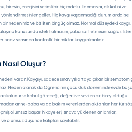
bireyin, enerjisini verimli bir biçimde kullanmasını, dikkatini ve
yönlendirmesini engeller. Hiç kaygı yaşanmadığı durumlarda ise,
bir nedenimiz ve bizi iten bir güç olmaz. Normal düzeydeki kaygı, 
laşma konusunda istekli olmasını, çaba sarf etmesini sağlar. İster
ter sınav sırasında kontrollü bir miktar kaygı olmalıdır.
ı Nasıl Oluşur?
nedeni vardır. Kaygıyı, sadece sınav yılı ortaya çıkan bir semptom g
az. Neden olarak da Öğrencinin çocukluk döneminde evde başa
ılı olunursa kabul göreceği, değerli ve sevilen bir birey olduğu
madan anne-baba ya da bakım verenlerden aktarılan her tür söz
geçmiş olumsuz başarı hikayeleri, sınava yüklenen anlamlar,
e olumsuz düşünce kalıpları sayılabilir.