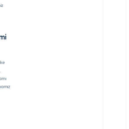
iz
mi
ike
,
ramı
amamız