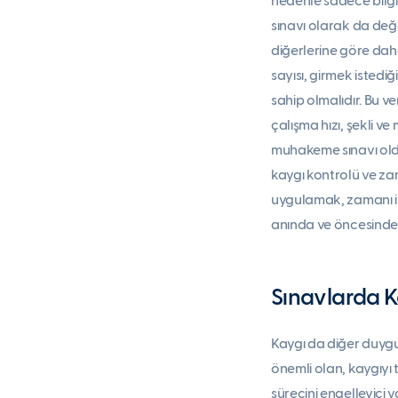
nedenle sadece bilgi
sınavı olarak da değe
diğerlerine göre daha
sayısı, girmek istediğ
sahip olmalıdır. Bu v
çalışma hızı, şekli ve
muhakeme sınavı olduğ
kaygı kontrolü ve zam
uygulamak, zamanı iy
anında ve öncesinde 
Sınavlarda K
Kaygı da diğer duyg
önemli olan, kaygıyı
sürecini engelleyici