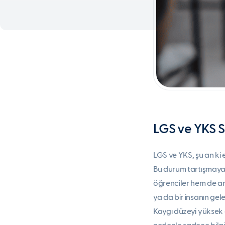
LGS ve YKS S
LGS ve YKS, şu an ki 
Bu durum tartışmaya 
öğrenciler hem de a
ya da bir insanın gel
Kaygı düzeyi yüksek o