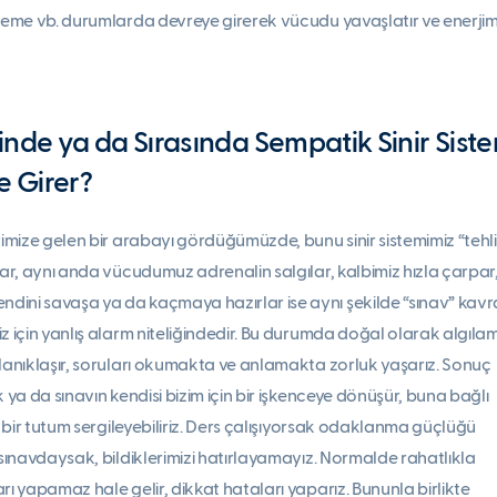
vşeme vb. durumlarda devreye girerek vücudu yavaşlatır ve enerjim
nde ya da Sırasında Sempatik Sinir Siste
e Girer?
rimize gelen bir arabayı gördüğümüzde, bunu sinir sistemimiz “tehl
lar, aynı anda vücudumuz adrenalin salgılar, kalbimiz hızla çarpar
ini savaşa ya da kaçmaya hazırlar ise aynı şekilde “sınav” kav
iz için yanlış alarm niteliğindedir. Bu durumda doğal olarak algıl
ulanıklaşır, soruları okumakta ve anlamakta zorluk yaşarız. Sonuç
k ya da sınavın kendisi bizim için bir işkenceye dönüşür, buna bağlı
i, bir tutum sergileyebiliriz. Ders çalışıyorsak odaklanma güçlüğü
 sınavdaysak, bildiklerimizi hatırlayamayız. Normalde rahatlıkla
rı yapamaz hale gelir, dikkat hataları yaparız. Bununla birlikte